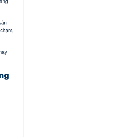
hàng
sàn
 chạm,
hạy
àng