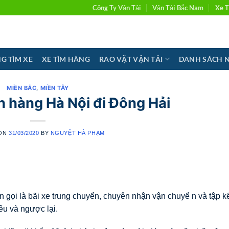
Công Ty Vận Tải
Vận Tải Bắc Nam
Xe T
G TÌM XE
XE TÌM HÀNG
RAO VẶT VẬN TẢI
DANH SÁCH 
MIỀN BẮC
,
MIỀN TÂY
 hàng Hà Nội đi Đông Hải
 ON
31/03/2020
BY
NGUYỆT HÀ PHẠM
gọi là bãi xe trung chuyển, chuyên nhận vận chuyể n và tập k
iêu và ngược lại.