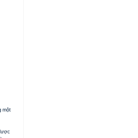
g một
 được