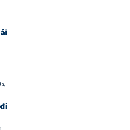
ải
ếp,
đi
g,