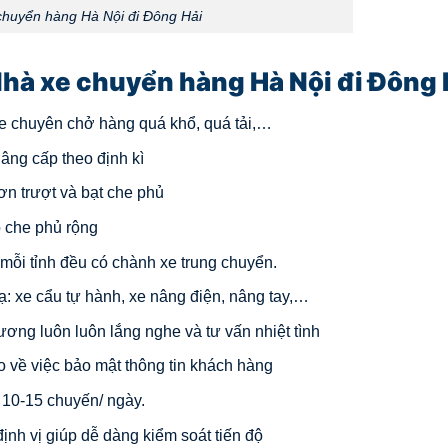
chuyển hàng Hà Nội đi Đông Hải
hà xe chuyển hàng Hà Nội đi Đông 
 xe chuyên chở hàng quá khổ, quá tải,…
âng cấp theo định kì
ơn trượt và bạt che phủ
ộ che phủ rộng
i mỗi tỉnh đều có chành xe trung chuyển.
ạ: xe cẩu tự hành, xe nâng điện, nâng tay,…
hương luôn luôn lắng nghe và tư vấn nhiệt tình
o về việc bảo mật thông tin khách hàng
ừ 10-15 chuyến/ ngày.
định vị giúp dễ dàng kiểm soát tiến độ