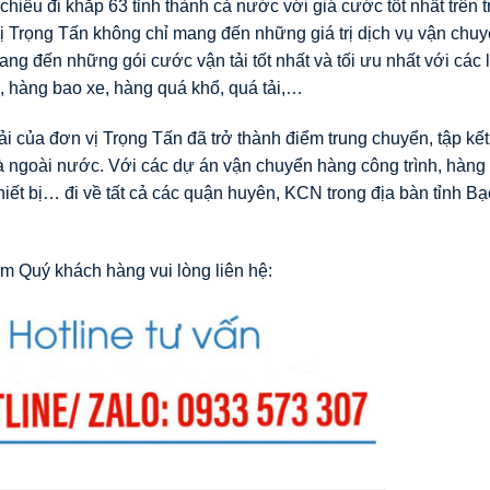
chiều đi khắp 63 tỉnh thành cả nước với giá cước tốt nhất trên 
 Trọng Tấn không chỉ mang đến những giá trị dịch vụ vận chuy
ng đến những gói cước vận tải tốt nhất và tối ưu nhất với các 
, hàng bao xe, hàng quá khổ, quá tải,…
 của đơn vị Trọng Tấn đã trở thành điểm trung chuyển, tập kế
và ngoài nước. Với các dự án vận chuyển hàng công trình, hàng
iết bị… đi về tất cả các quận huyên, KCN trong địa bàn tỉnh Bạ
m Quý khách hàng vui lòng liên hệ: