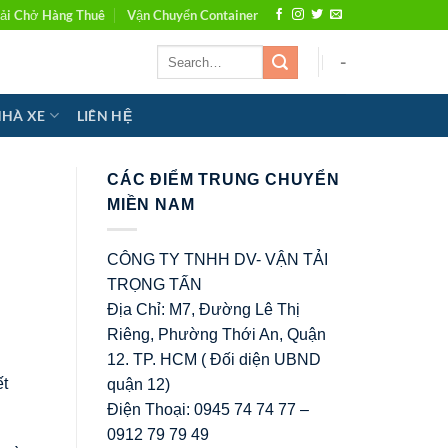
ải Chở Hàng Thuê
Vận Chuyển Container
-
NHÀ XE
LIÊN HỆ
CÁC ĐIỂM TRUNG CHUYỂN
MIỀN NAM
CÔNG TY TNHH DV- VẬN TẢI
TRỌNG TẤN
Địa Chỉ: M7, Đường Lê Thị
Riêng, Phường Thới An, Quận
12. TP. HCM ( Đối diện UBND
ết
quận 12)
Điện Thoại: 0945 74 74 77 –
0912 79 79 49