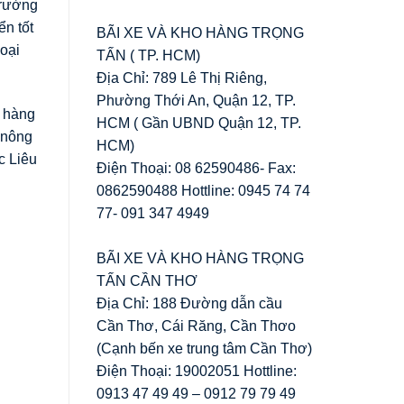
trường
ển tốt
BÃI XE VÀ KHO HÀNG TRỌNG
loại
TẤN ( TP. HCM)
Địa Chỉ: 789 Lê Thị Riêng,
Phường Thới An, Quận 12, TP.
t hàng
HCM ( Gần UBND Quận 12, TP.
 nông
HCM)
c Liêu
Điện Thoại: 08 62590486- Fax:
0862590488 Hottline: 0945 74 74
77- 091 347 4949
BÃI XE VÀ KHO HÀNG TRỌNG
TẤN CẦN THƠ
Địa Chỉ: 188 Đường dẫn cầu
Cần Thơ, Cái Răng, Cần Thơo
(Cạnh bến xe trung tâm Cần Thơ)
Điện Thoại: 19002051 Hottline:
0913 47 49 49 – 0912 79 79 49