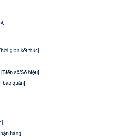
a]
hời gian kết thúc]
[Biển số/Số hiệu]
n bảo quản]
n]
 nhận hàng