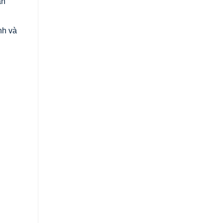
an
nh và