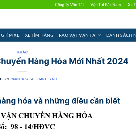
Công Ty Vận Tải
Vận Tải Bắc Nam
Xe T
G TÌM XE
XE TÌM HÀNG
RAO VẶT VẬN TẢI
DANH SÁCH 
KHÁC
huyển Hàng Hóa Mới Nhất 2024
ED ON
29/05/2024
BY
THANH BÌNH
àng hóa và những điều cần biết