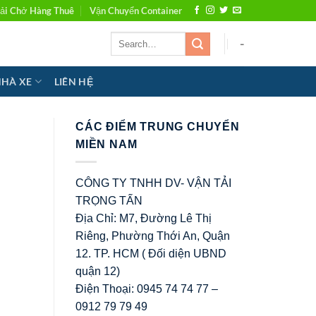
ải Chở Hàng Thuê
Vận Chuyển Container
-
NHÀ XE
LIÊN HỆ
CÁC ĐIỂM TRUNG CHUYỂN
MIỀN NAM
CÔNG TY TNHH DV- VẬN TẢI
TRỌNG TẤN
Địa Chỉ: M7, Đường Lê Thị
Riêng, Phường Thới An, Quận
12. TP. HCM ( Đối diện UBND
quận 12)
Điện Thoại: 0945 74 74 77 –
0912 79 79 49