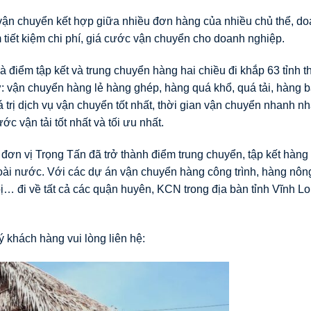
ận chuyển kết hợp giữa nhiều đơn hàng của nhiều chủ thể, d
tiết kiệm chi phí, giá cước vận chuyển cho doanh nghiệp.
à điểm tập kết và trung chuyển hàng hai chiều đi khắp 63 tỉnh 
 vận chuyển hàng lẻ hàng ghép, hàng quá khổ, quá tải, hàng b
trị dịch vụ vận chuyển tốt nhất, thời gian vận chuyển nhanh n
 vận tải tốt nhất và tối ưu nhất.
ơn vị Trọng Tấn đã trở thành điểm trung chuyển, tập kết hàng
goài nước. Với các dự án vận chuyển hàng công trình, hàng nôn
ị… đi về tất cả các quận huyên, KCN trong địa bàn tỉnh Vĩnh L
 khách hàng vui lòng liên hệ: