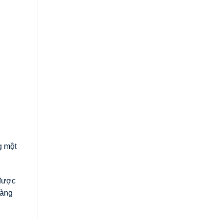
g một
 được
hàng