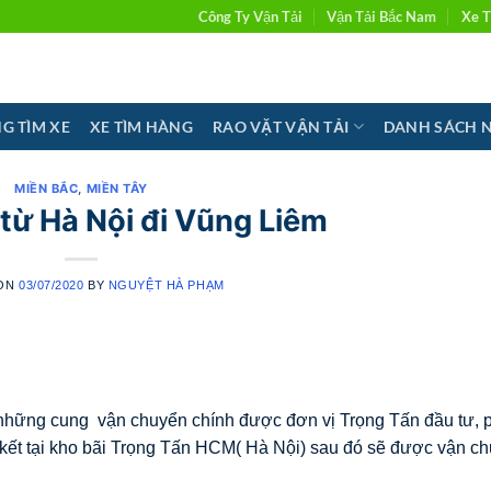
Công Ty Vận Tải
Vận Tải Bắc Nam
Xe T
G TÌM XE
XE TÌM HÀNG
RAO VẶT VẬN TẢI
DANH SÁCH 
MIỀN BẮC
,
MIỀN TÂY
từ Hà Nội đi Vũng Liêm
 ON
03/07/2020
BY
NGUYỆT HÀ PHẠM
 những cung vận chuyển chính được đơn vị Trọng Tấn đầu tư, 
p kết tại kho bãi Trọng Tấn HCM( Hà Nội) sau đó sẽ được vận c