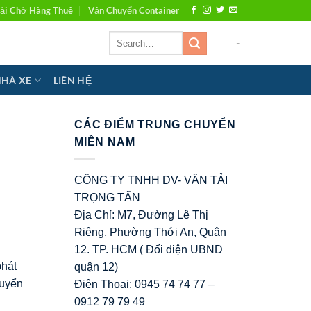
ải Chở Hàng Thuê
Vận Chuyển Container
-
NHÀ XE
LIÊN HỆ
CÁC ĐIỂM TRUNG CHUYỂN
MIỀN NAM
CÔNG TY TNHH DV- VẬN TẢI
TRỌNG TẤN
Địa Chỉ: M7, Đường Lê Thị
Riêng, Phường Thới An, Quận
12. TP. HCM ( Đối diện UBND
phát
quận 12)
huyển
Điện Thoại: 0945 74 74 77 –
0912 79 79 49