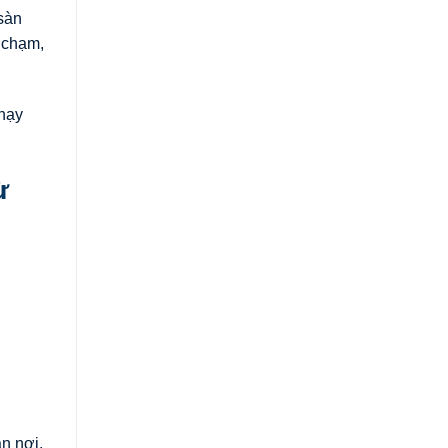
sàn
 chạm,
hạy
ừ
n nơi,