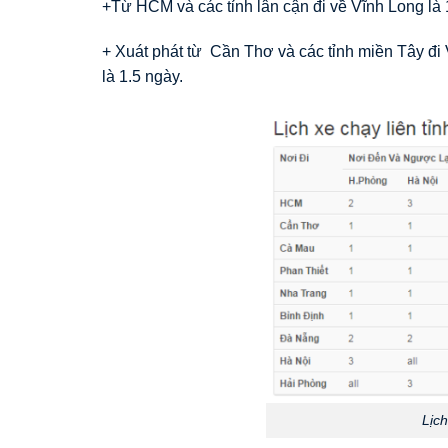
+Từ HCM và các tỉnh lân cận đi về Vĩnh Long là 
+ Xuát phát từ Cần Thơ và các tỉnh miền Tây đi 
là 1.5 ngày.
Lịc