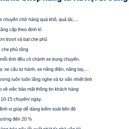
 xe chuyên chở hàng quá khổ, quá tải,…
âng cấp theo định kì
ơn trượt và bạt che phủ
ộ che phủ rộng
i mỗi tỉnh đều có chành xe trung chuyển.
ạ: xe cẩu tự hành, xe nâng điện, nâng tay,…
hương luôn luôn lắng nghe và tư vấn nhiệt tình
o về việc bảo mật thông tin khách hàng
ừ 10-15 chuyến/ ngày.
định vị giúp dễ dàng kiểm soát tiến độ
trường đến 20 %