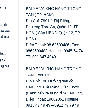
oanh
BÃI XE VÀ KHO HÀNG TRỌNG
TẤN ( TP. HCM)
Địa Chỉ: 789 Lê Thị Riêng,
thành
Phường Thới An, Quận 12, TP.
ao xe,
HCM ( Gần UBND Quận 12, TP.
hất mà
HCM)
Điện Thoại: 08 62590486- Fax:
0862590488 Hottline: 0945 74 74
 hóa
77- 091 347 4949
g sản,
ong và
BÃI XE VÀ KHO HÀNG TRỌNG
TẤN CẦN THƠ
Địa Chỉ: 188 Đường dẫn cầu
Cần Thơ, Cái Răng, Cần Thơo
(Cạnh bến xe trung tâm Cần Thơ)
Điện Thoại: 19002051 Hottline:
0913 47 49 49 – 0912 79 79 49