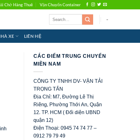
ải Chở Hàng Thuê
Vận Chuyển Container
-
NHÀ XE
LIÊN HỆ
CÁC ĐIỂM TRUNG CHUYỂN
MIỀN NAM
CÔNG TY TNHH DV- VẬN TẢI
TRỌNG TẤN
Địa Chỉ: M7, Đường Lê Thị
Riêng, Phường Thới An, Quận
12. TP. HCM ( Đối diện UBND
quận 12)
Điện Thoại: 0945 74 74 77 –
inh
0912 79 79 49