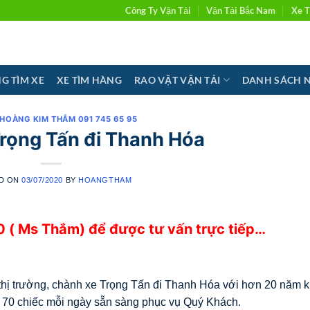
Công Ty Vận Tải
Vận Tải Bắc Nam
Xe T
G TÌM XE
XE TÌM HÀNG
RAO VẶT VẬN TẢI
DANH SÁCH 
 HOÀNG KIM THẮM 091 745 65 95
rọng Tấn đi Thanh Hóa
D ON
03/07/2020
BY
HOANGTHAM
 ( Ms Thắm) để được tư vấn trực tiếp…
ị trường, chành xe Trọng Tấn đi Thanh Hóa với hơn 20 năm k
 70 chiếc mỗi ngày sẵn sàng phục vụ Quý Khách.