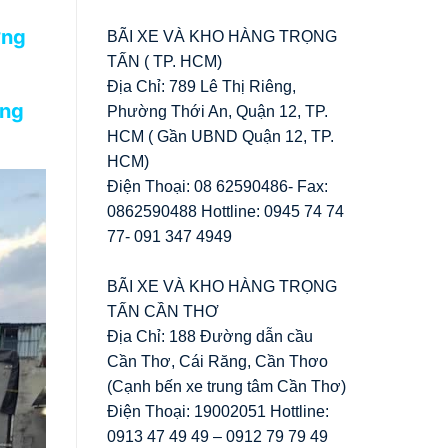
ơng
BÃI XE VÀ KHO HÀNG TRỌNG
TẤN ( TP. HCM)
Địa Chỉ: 789 Lê Thị Riêng,
ọng
Phường Thới An, Quận 12, TP.
HCM ( Gần UBND Quận 12, TP.
HCM)
Điện Thoại: 08 62590486- Fax:
0862590488 Hottline: 0945 74 74
77- 091 347 4949
BÃI XE VÀ KHO HÀNG TRỌNG
TẤN CẦN THƠ
Địa Chỉ: 188 Đường dẫn cầu
Cần Thơ, Cái Răng, Cần Thơo
(Cạnh bến xe trung tâm Cần Thơ)
Điện Thoại: 19002051 Hottline:
0913 47 49 49 – 0912 79 79 49