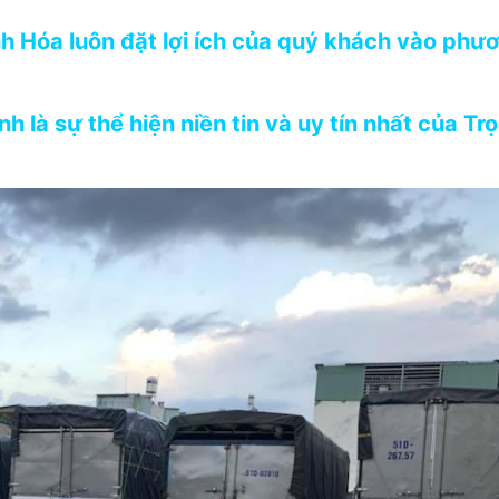
h Hóa luôn đặt lợi ích của quý khách vào phư
h là sự thể hiện niền tin và uy tín nhất của Tr