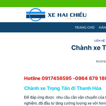
Skip
to
content
TRANG CHỦ
HÀN
LIÊN HỆ
Chành xe T
POSTE
Hotline
0917456595
-0964 879 180
Chành xe Trọng Tấn đi Thanh Hóa
Để đáp ứng được nhu cầu cần vận chuyển của th
nghiệm, đã đầu tư tăng cường lượng xe với hơn