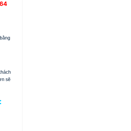
64
 bằng
khách
ơn sẽ
: