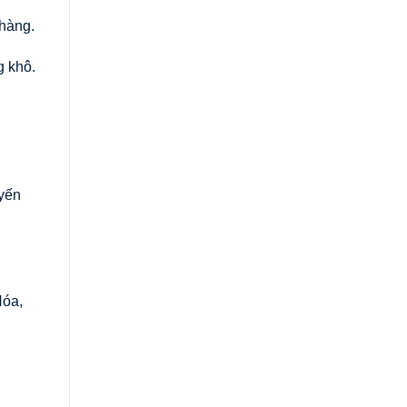
 hàng.
g khô.
uyến
Hóa,