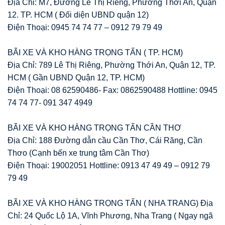
Địa Chỉ: M7, Đường Lê Thị Riêng, Phường Thới An, Quận
12. TP. HCM ( Đối diện UBND quận 12)
Điện Thoại: 0945 74 74 77 – 0912 79 79 49
BÃI XE VÀ KHO HÀNG TRỌNG TẤN ( TP. HCM)
Địa Chỉ: 789 Lê Thị Riêng, Phường Thới An, Quận 12, TP.
HCM ( Gần UBND Quận 12, TP. HCM)
Điện Thoại: 08 62590486- Fax: 0862590488 Hottline: 0945
74 74 77- 091 347 4949
BÃI XE VÀ KHO HÀNG TRỌNG TẤN CẦN THƠ
Địa Chỉ: 188 Đường dẫn cầu Cần Thơ, Cái Răng, Cần
Thơo (Cạnh bến xe trung tâm Cần Thơ)
Điện Thoại: 19002051 Hottline: 0913 47 49 49 – 0912 79
79 49
BÃI XE VÀ KHO HÀNG TRỌNG TẤN ( NHA TRANG) Địa
Chỉ: 24 Quốc Lộ 1A, Vĩnh Phương, Nha Trang ( Ngay ngã