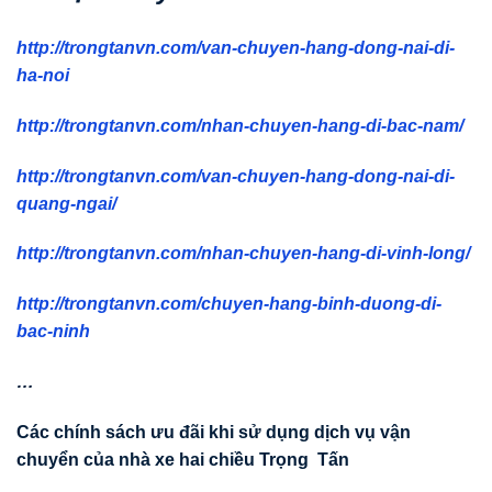
http://trongtanvn.com/van-chuyen-hang-dong-nai-di-
ha-noi
http://trongtanvn.com/nhan-chuyen-hang-di-bac-nam/
http://trongtanvn.com/van-chuyen-hang-dong-nai-di-
quang-ngai/
http://trongtanvn.com/nhan-chuyen-hang-di-vinh-long/
http://trongtanvn.com/chuyen-hang-binh-duong-di-
bac-ninh
…
Các chính sách
ư
u đãi khi s
ử
d
ụ
ng d
ị
ch v
ụ
v
ậ
n
chuy
ể
n c
ủ
a nhà xe hai chi
ề
u Tr
ọ
ng T
ấ
n