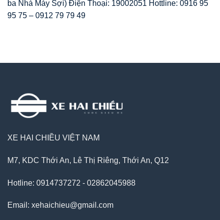
ba Nhà Máy Sợi) Điện Thoại: 19002051 Hottline: 0916 95
95 75 – 0912 79 79 49
XE HAI CHIỀU VIỆT NAM
M7, KDC Thới An, Lê Thị Riêng, Thới An, Q12
Hotline: 0914737272 - 02862045988
Email: xehaichieu@gmail.com