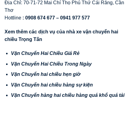
Địa Chỉ: 70-71-72 Mai Chí Thọ Phú Thứ Cái Răng, Cần
Thơ
Hottline
: 0908 674 677 – 0941 977 577
Xem thêm các d
ị
ch v
ụ
c
ủ
a nhà xe v
ậ
n chuy
ể
n hai
chi
ề
u Tr
ọ
ng T
ấ
n
V
ậ
n Chuy
ể
n Hai Chi
ề
u Giá R
ẻ
V
ậ
n Chuy
ể
n Hai Chi
ề
u Trong Ngày
V
ậ
n Chuy
ể
n hai chi
ề
u h
ẹ
n gi
ờ
V
ậ
n Chuy
ể
n hai chi
ề
u hàng s
ự
ki
ệ
n
V
ậ
n
Chuy
ể
n hàng hai chi
ề
u hàng quá kh
ổ
quá t
ả
i