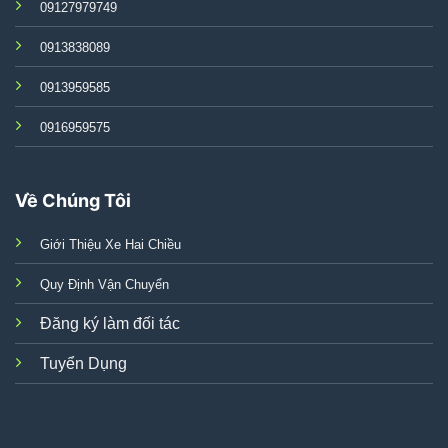
09127979749
0913838089
0913959585
0916959575
Về Chúng Tôi
Giới Thiệu Xe Hai Chiều
Quy Định Vận Chuyển
Đăng ký làm đối tác
Tuyển Dụng