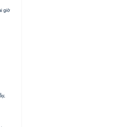
i giờ
ẫy,