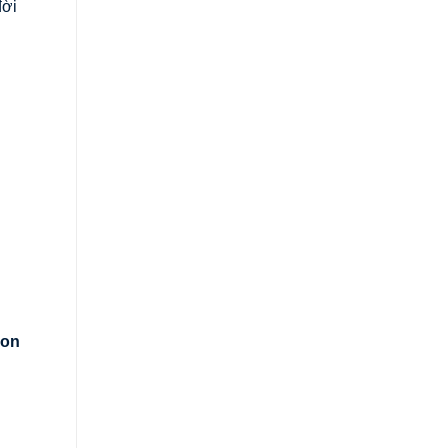
đời
on