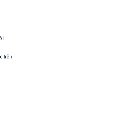
ời
c trên