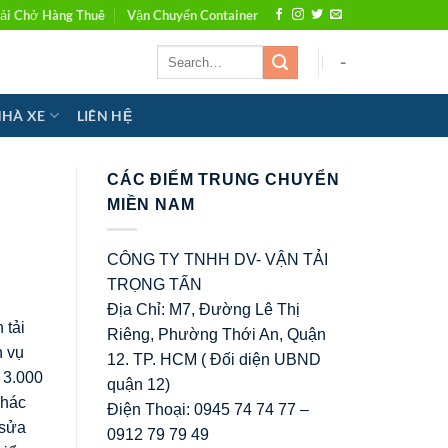
ải Chở Hàng Thuê
Vận Chuyển Container
-
NHÀ XE
LIÊN HỆ
CÁC ĐIỂM TRUNG CHUYỂN
MIỀN NAM
CÔNG TY TNHH DV- VẬN TẢI
TRỌNG TẤN
Địa Chỉ: M7, Đường Lê Thị
 tải
Riêng, Phường Thới An, Quận
h vụ
12. TP. HCM ( Đối diện UBND
 3.000
quận 12)
khác
Điện Thoại: 0945 74 74 77 –
 sửa
0912 79 79 49