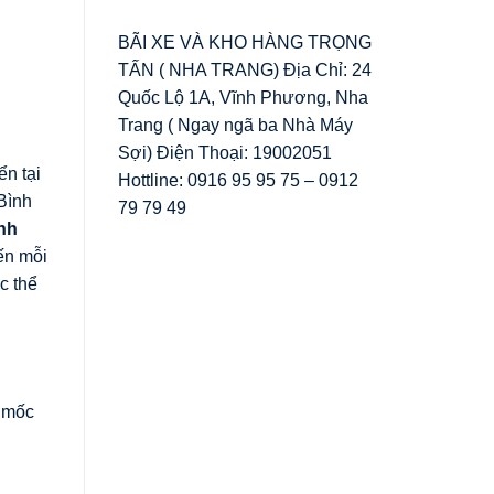
BÃI XE VÀ KHO HÀNG TRỌNG
TẤN ( NHA TRANG) Địa Chỉ: 24
Quốc Lộ 1A, Vĩnh Phương, Nha
Trang ( Ngay ngã ba Nhà Máy
Sợi) Điện Thoại: 19002051
n tại
Hottline: 0916 95 95 75 – 0912
 Bình
79 79 49
nh
ến mỗi
c thể
3 mốc