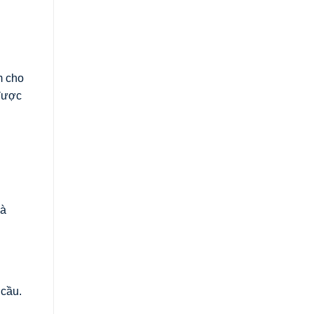
m cho
 được
và
 cầu.