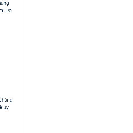
chúng
ệm. Do
 chúng
ề uy