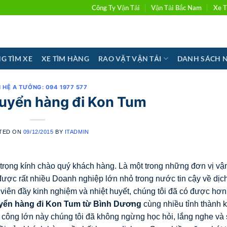
Công Ty Vận Tải
Vận Tải Bắc Nam
Xe T
G TÌM XE
XE TÌM HÀNG
RAO VẶT VẬN TẢI
DANH SÁCH 
N HỆ A TƯỞNG: 094 1977 577
huyển hàng đi Kon Tum
TED ON
09/12/2015
BY
ITADMIN
 trọng kính chào quý khách hàng. Là một trong những đơn vị vận
ợc rất nhiều Doanh nghiệp lớn nhỏ trong nước tin cậy về dịc
viên đầy kinh nghiệm và nhiệt huyết, chúng tôi đã có được hơn
yển hàng đi
Kon Tum
từ Bình Dương
cùng nhiều tỉnh thành 
 công lớn này chúng tôi đã không ngừng học hỏi, lắng nghe và