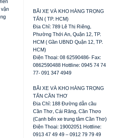
riển
 vận
BÃI XE VÀ KHO HÀNG TRỌNG
ững
TẤN ( TP. HCM)
Địa Chỉ: 789 Lê Thị Riêng,
Phường Thới An, Quận 12, TP.
HCM ( Gần UBND Quận 12, TP.
HCM)
Điện Thoại: 08 62590486- Fax:
0862590488 Hottline: 0945 74 74
77- 091 347 4949
BÃI XE VÀ KHO HÀNG TRỌNG
TẤN CẦN THƠ
Địa Chỉ: 188 Đường dẫn cầu
Cần Thơ, Cái Răng, Cần Thơo
(Cạnh bến xe trung tâm Cần Thơ)
Điện Thoại: 19002051 Hottline:
0913 47 49 49 – 0912 79 79 49