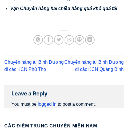
V
ậ
n
Chuy
ể
n hàng hai chi
ề
u hàng quá kh
ổ
quá t
ả
i
Chuyển hàng từ Bình Dương
Chuyển hàng từ Bình Dương
đi các KCN Phú Thọ
đi các KCN Quảng Bình
Leave a Reply
You must be
logged in
to post a comment.
CÁC ĐIỂM TRUNG CHUYỂN MIỀN NAM