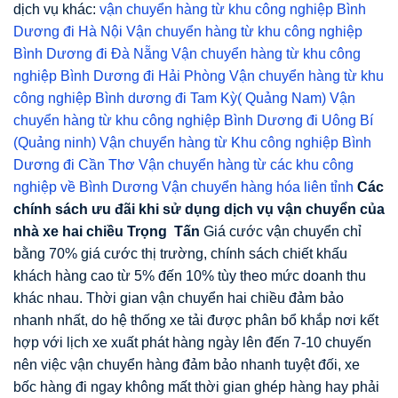
dịch vụ khác:
vận chuyển hàng từ khu công nghiệp Bình
Dương đi Hà Nội
Vận chuyển hàng từ khu công nghiệp
Bình Dương đi Đà Nẵng
Vận chuyển hàng từ khu công
nghiệp Bình Dương đi Hải Phòng
Vận chuyển hàng từ khu
công nghiệp Bình dương đi Tam Kỳ( Quảng Nam)
Vận
chuyển hàng từ khu công nghiệp Bình Dương đi Uông Bí
(Quảng ninh)
Vận chuyển hàng từ Khu công nghiệp Bình
Dương đi Cần Thơ
Vận chuyển hàng từ các khu công
nghiệp về Bình Dương
Vận chuyển hàng hóa liên tỉnh
Các
chính sách
ư
u đãi khi s
ử
d
ụ
ng d
ị
ch v
ụ
v
ậ
n chuy
ể
n c
ủ
a
nhà xe hai chi
ề
u Tr
ọ
ng T
ấ
n
Giá cước vận chuyển chỉ
bằng 70% giá cước thị trường, chính sách chiết khấu
khách hàng cao từ 5% đến 10% tùy theo mức doanh thu
khác nhau. Thời gian vận chuyển hai chiều đảm bảo
nhanh nhất, do hệ thống xe tải được phân bổ khắp nơi kết
hợp với lịch xe xuất phát hàng ngày lên đến 7-10 chuyến
nên việc vận chuyển hàng đảm bảo nhanh tuyệt đối, xe
bốc hàng đi ngay không mất thời gian ghép hàng hay phải