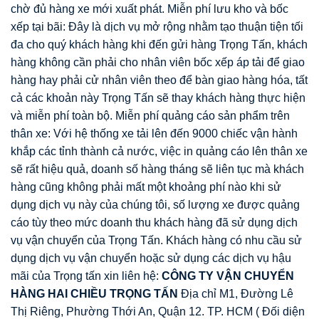
chờ đủ hàng xe mới xuất phát. Miễn phí lưu kho và bốc
xếp tại bãi: Đây là dịch vụ mở rộng nhằm tạo thuận tiện tối
đa cho quý khách hàng khi đến gửi hàng Trọng Tấn, khách
hàng không cần phải cho nhân viên bốc xếp áp tải để giao
hàng hay phải cử nhân viên theo để bàn giao hàng hóa, tất
cả các khoản này Trọng Tấn sẽ thay khách hàng thực hiện
và miễn phí toàn bộ. Miễn phí quảng cáo sản phẩm trên
thân xe: Với hệ thống xe tải lên đến 9000 chiếc vận hành
khắp các tỉnh thành cả nước, việc in quảng cáo lên thân xe
sẽ rất hiệu quả, doanh số hàng tháng sẽ liên tục mà khách
hàng cũng không phải mất một khoảng phí nào khi sử
dụng dịch vụ này của chúng tôi, số lượng xe được quảng
cáo tùy theo mức doanh thu khách hàng đã sử dụng dịch
vụ vận chuyển của Trọng Tấn. Khách hàng có nhu cầu sử
dụng dịch vụ vận chuyển hoặc sử dụng các dịch vụ hậu
mãi của Trọng tấn xin liên hệ:
CÔNG TY V
Ậ
N CHUY
Ể
N
HÀNG HAI CHI
Ề
U TR
Ọ
NG T
Ấ
N
Địa chỉ M1, Đường Lê
Thị Riêng, Phường Thới An, Quận 12. TP. HCM ( Đối diện