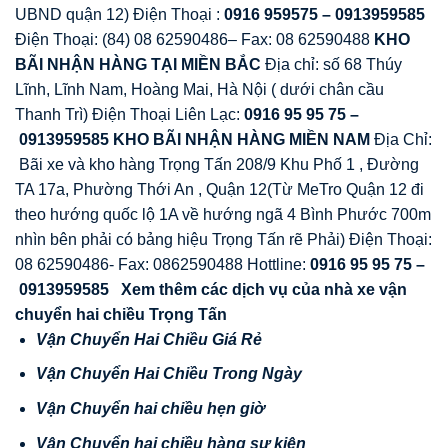
UBND quận 12) Điện Thoại :
0916 959575 – 0913959585
Điện Thoại: (84) 08 62590486– Fax: 08 62590488
KHO
BÃI NH
Ậ
N HÀNG T
Ạ
I MI
Ề
N B
Ắ
C
Địa chỉ: số 68 Thúy
Lĩnh, Lĩnh Nam, Hoàng Mai, Hà Nội ( dưới chân cầu
Thanh Trì) Điện Thoại Liên Lạc:
0916 95 95 75 –
0913959585
KHO BÃI NH
Ậ
N HÀNG MI
Ề
N NAM
Địa Chỉ:
Bãi xe và kho hàng Trọng Tấn 208/9 Khu Phố 1 , Đường
TA 17a, Phường Thới An , Quận 12(Từ MeTro Quận 12 đi
theo hướng quốc lộ 1A về hướng ngã 4 Bình Phước 700m
nhìn bên phải có bảng hiệu Trọng Tấn rẽ Phải) Điện Thoại:
08 62590486- Fax: 0862590488 Hottline:
0916 95 95 75 –
0913959585
Xem thêm các d
ị
ch v
ụ
c
ủ
a nhà xe v
ậ
n
chuy
ể
n hai chi
ề
u Tr
ọ
ng T
ấ
n
V
ậ
n Chuy
ể
n Hai Chi
ề
u Giá R
ẻ
V
ậ
n Chuy
ể
n Hai Chi
ề
u Trong Ngày
V
ậ
n Chuy
ể
n hai chi
ề
u h
ẹ
n gi
ờ
V
ậ
n Chuy
ể
n hai chi
ề
u hàng s
ự
ki
ệ
n