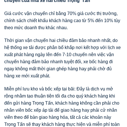
chuy
ể
n c
ủ
a nhà xe hai chi
ề
u Tr
ọ
ng T
ấ
n
Giá cước vận chuyển chỉ bằng 70% giá cước thị trường,
chính sách chiết khấu khách hàng cao từ 5% đến 10% tùy
theo mức doanh thu khác nhau.
Thời gian vận chuyển hai chiều đảm bảo nhanh nhất, do
hệ thống xe tải được phân bổ khắp nơi kết hợp với lịch xe
xuất phát hàng ngày lên đến 7-10 chuyến nên việc vận
chuyển hàng đảm bảo nhanh tuyệt đối, xe bốc hàng đi
ngay không mất thời gian ghép hàng hay phải chờ đủ
hàng xe mới xuất phát.
Miễn phí lưu kho và bốc xếp tại bãi: Đây là dịch vụ mở
rộng nhằm tạo thuận tiện tối đa cho quý khách hàng khi
đến gửi hàng Trọng Tấn, khách hàng không cần phải cho
nhân viên bốc xếp áp tải để giao hàng hay phải cử nhân
viên theo để bàn giao hàng hóa, tất cả các khoản này
Trọng Tấn sẽ thay khách hàng thực hiện và miễn phí toàn