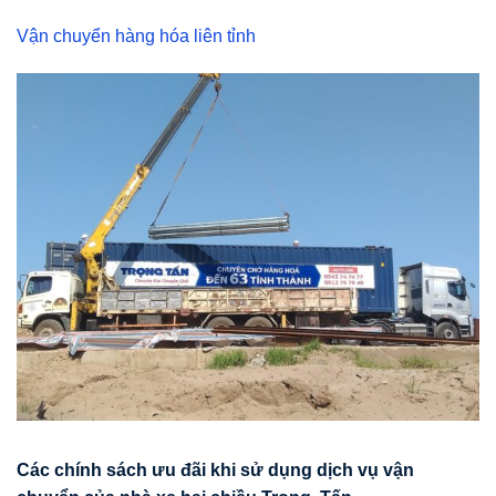
Vận chuyển hàng hóa liên tỉnh
Các chính sách
ư
u đãi khi s
ử
d
ụ
ng d
ị
ch v
ụ
v
ậ
n