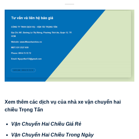
Xem thêm các d
ị
ch v
ụ
c
ủ
a nhà xe v
ậ
n chuy
ể
n hai
chi
ề
u Tr
ọ
ng T
ấ
n
V
ậ
n Chuy
ể
n Hai Chi
ề
u Giá R
ẻ
V
ậ
n Chuy
ể
n Hai Chi
ề
u Trong Ngày