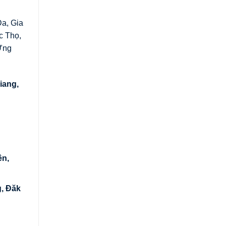
a, Gia
c Thọ,
 Ứng
iang,
ền,
, Đăk