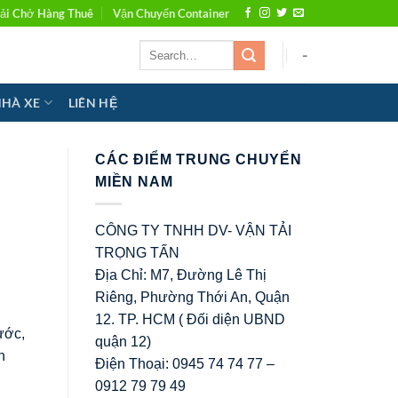
ải Chở Hàng Thuê
Vận Chuyển Container
-
NHÀ XE
LIÊN HỆ
CÁC ĐIỂM TRUNG CHUYỂN
MIỀN NAM
CÔNG TY TNHH DV- VẬN TẢI
TRỌNG TẤN
Địa Chỉ: M7, Đường Lê Thị
Riêng, Phường Thới An, Quận
12. TP. HCM ( Đối diện UBND
ước,
quận 12)
n
Điện Thoại: 0945 74 74 77 –
0912 79 79 49