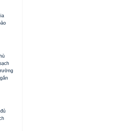
ia
bảo
phù
 sạch
 trường
ngắn
 đủ
ch