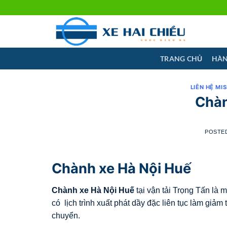
Skip
to
content
TRANG CHỦ
HÀN
LIÊN HỆ MI
Chàn
POSTE
Chành xe Hà Nội Huế
Chành xe Hà Nội
Huế
tại vận tải Trọng Tấn là
có lịch trình xuất phát dầy đặc liên tục làm giảm
chuyển.