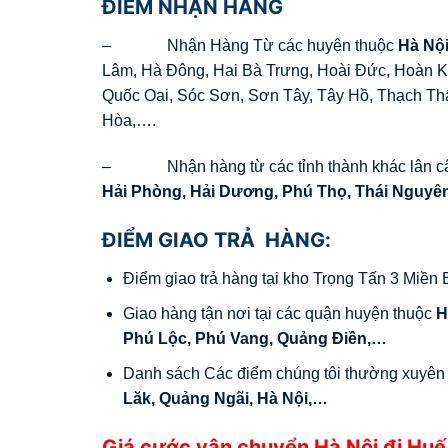
ĐIỂM NHẬN HÀNG
– Nhận Hàng Từ các huyện thuộc
Hà Nộ
Lâm, Hà Đông, Hai Bà Trưng, Hoài Đức, Hoàn K
Quốc Oai, Sóc Sơn, Sơn Tây, Tây Hồ, Thạch Thấ
Hòa,….
– Nhận hàng từ các tỉnh thành khác lân 
Hải Phòng, Hải Dương, Phú Thọ, Thái Nguyê
ĐIỂM GIAO TRẢ HÀNG:
Điểm giao trả hàng tại kho Trọng Tấn 3 Miền
Giao hàng tận nơi tại các quận huyện thuộc
H
Phú Lộc, Phú Vang, Quảng Điền,…
Danh sách Các điểm chúng tôi thường xuyên
Lăk, Quảng Ngãi, Hà Nội,…
Giá cước vận chuyển Hà Nội đi Hu