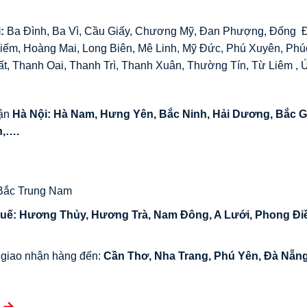
i:
Ba Đình, Ba Vì, Cầu Giấy, Chương Mỹ, Đan Phượng, Đống Đ
iếm, Hoàng Mai, Long Biên, Mê Linh, Mỹ Đức, Phú Xuyên, Phú
t, Thanh Oai, Thanh Trì, Thanh Xuân, Thường Tín, Từ Liêm ,
cận
Hà Nội: Hà Nam, Hưng Yên, Bắc Ninh, Hải Dương, Bắc G
n,….
 Bắc Trung Nam
uế
: Hương Thủy, Hương Trà, Nam Đông, A Lưới, Phong Đi
 giao nhận hàng đến:
Cần Thơ, Nha Trang, Phú Yên, Đà Nẵng
ế →