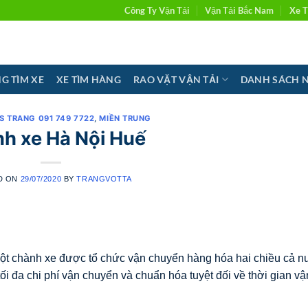
Công Ty Vận Tải
Vận Tải Bắc Nam
Xe T
G TÌM XE
XE TÌM HÀNG
RAO VẶT VẬN TẢI
DANH SÁCH 
SS TRANG 091 749 7722
,
MIỀN TRUNG
h xe Hà Nội Huế
D ON
29/07/2020
BY
TRANGVOTTA
 một chành xe được tổ chức vận chuyển hàng hóa hai chiều cả n
 tối đa chi phí vận chuyển và chuẩn hóa tuyệt đối về thời gian vậ