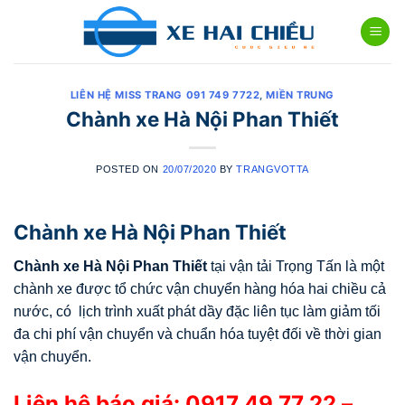
Skip
to
content
LIÊN HỆ MISS TRANG 091 749 7722
,
MIỀN TRUNG
Chành xe Hà Nội Phan Thiết
POSTED ON
20/07/2020
BY
TRANGVOTTA
Chành xe Hà Nội Phan Thiết
Chành xe Hà Nội
Phan Thiết
tại vận tải Trọng Tấn là một
chành xe được tổ chức vận chuyển hàng hóa hai chiều cả
nước, có lịch trình xuất phát dầy đặc liên tục làm giảm tối
đa chi phí vận chuyển và chuẩn hóa tuyệt đối về thời gian
vận chuyển.
Liên hệ báo giá:
0917 49 77 22
–