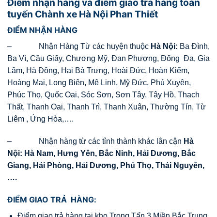
Điểm nhận hàng và điểm giao trả hàng toàn
tuyến Chành xe Hà Nội Phan Thiết
ĐIỂM NHẬN HÀNG
– Nhận Hàng Từ các huyện thuộc
Hà Nội:
Ba Đình,
Ba Vì, Cầu Giấy, Chương Mỹ, Đan Phượng, Đống Đa, Gia
Lâm, Hà Đông, Hai Bà Trưng, Hoài Đức, Hoàn Kiếm,
Hoàng Mai, Long Biên, Mê Linh, Mỹ Đức, Phú Xuyên,
Phúc Thọ, Quốc Oai, Sóc Sơn, Sơn Tây, Tây Hồ, Thạch
Thất, Thanh Oai, Thanh Trì, Thanh Xuân, Thường Tín, Từ
Liêm , Ứng Hòa,….
– Nhận hàng từ các tỉnh thành khác lân cận
Hà
Nội: Hà Nam, Hưng Yên, Bắc Ninh, Hải Dương, Bắc
Giang, Hải Phòng, Hải Dương, Phú Thọ, Thái Nguyên,
….
ĐIỂM GIAO TRẢ HÀNG:
Điểm giao trả hàng tại kho Trọng Tấn 3 Miền Bắc Trung