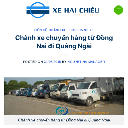
Skip
to
content
LIÊN HỆ CHÀNH XE : 0916 95 95 75
Chành xe chuyển hàng từ Đồng
Nai đi Quảng Ngãi
POSTED ON
31/08/2015
BY
NGUYỆT HÀ MANAGER
Chành xe chuyển hàng từ Đồng Nai đi Quảng Ngãi