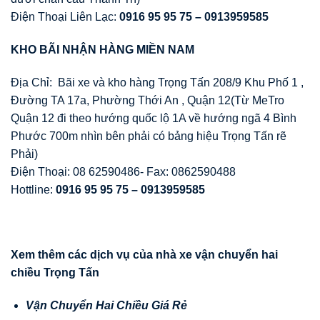
Điện Thoại Liên Lạc:
0916 95 95 75 – 0913959585
KHO BÃI NH
Ậ
N HÀNG MI
Ề
N NAM
Địa Chỉ: Bãi xe và kho hàng Trọng Tấn 208/9 Khu Phố 1 ,
Đường TA 17a, Phường Thới An , Quận 12(Từ MeTro
Quận 12 đi theo hướng quốc lộ 1A về hướng ngã 4 Bình
Phước 700m nhìn bên phải có bảng hiệu Trọng Tấn rẽ
Phải)
Điện Thoại: 08 62590486- Fax: 0862590488
Hottline:
0916 95 95 75 – 0913959585
Xem thêm các d
ị
ch v
ụ
c
ủ
a nhà xe v
ậ
n chuy
ể
n hai
chi
ề
u Tr
ọ
ng T
ấ
n
V
ậ
n Chuy
ể
n Hai Chi
ề
u Giá R
ẻ