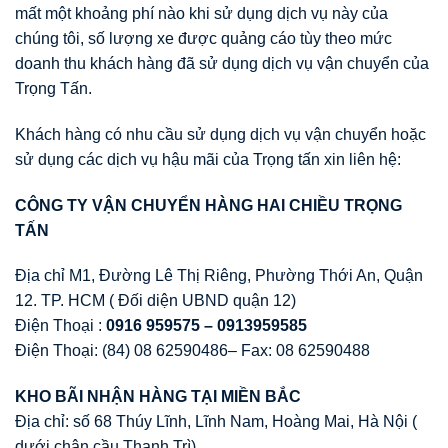
mất một khoảng phí nào khi sử dụng dịch vụ này của
chúng tôi, số lượng xe được quảng cáo tùy theo mức
doanh thu khách hàng đã sử dụng dịch vụ vận chuyển của
Trọng Tấn.
Khách hàng có nhu cầu sử dụng dịch vụ vận chuyển hoặc
sử dụng các dịch vụ hậu mãi của Trọng tấn xin liên hệ:
CÔNG TY V
Ậ
N CHUY
Ể
N HÀNG HAI CHI
Ề
U TR
Ọ
NG
T
Ấ
N
Địa chỉ M1, Đường Lê Thị Riêng, Phường Thới An, Quận
12. TP. HCM ( Đối diện UBND quận 12)
Điện Thoại :
0916 959575 – 0913959585
Điện Thoại: (84) 08 62590486– Fax: 08 62590488
KHO BÃI NH
Ậ
N HÀNG T
Ạ
I MI
Ề
N B
Ắ
C
Địa chỉ: số 68 Thúy Lĩnh, Lĩnh Nam, Hoàng Mai, Hà Nội (
dưới chân cầu Thanh Trì)