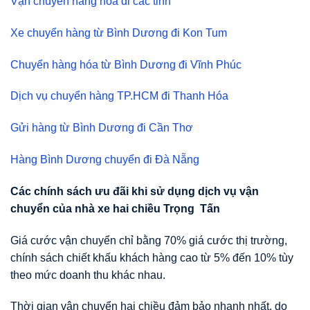
Vận chuyển hàng hóa đi các tỉnh
Xe chuyển hàng từ Bình Dương đi Kon Tum
Chuyển hàng hóa từ Bình Dương đi Vĩnh Phúc
Dịch vụ chuyển hàng TP.HCM đi Thanh Hóa
Gửi hàng từ Bình Dương đi Cần Thơ
Hàng Bình Dương chuyển đi Đà Nẵng
Các chính sách
ư
u đãi khi s
ử
d
ụ
ng d
ị
ch v
ụ
v
ậ
n
chuy
ể
n c
ủ
a nhà xe hai chi
ề
u Tr
ọ
ng T
ấ
n
Giá cước vận chuyển chỉ bằng 70% giá cước thị trường,
chính sách chiết khấu khách hàng cao từ 5% đến 10% tùy
theo mức doanh thu khác nhau.
Thời gian vận chuyển hai chiều đảm bảo nhanh nhất, do