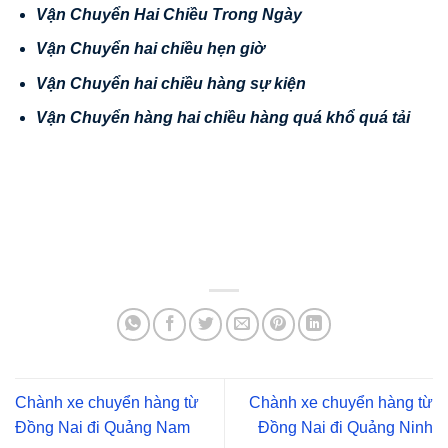
V
ậ
n Chuy
ể
n Hai Chi
ề
u Trong Ngày
V
ậ
n Chuy
ể
n hai chi
ề
u h
ẹ
n gi
ờ
V
ậ
n Chuy
ể
n hai chi
ề
u hàng s
ự
ki
ệ
n
V
ậ
n
Chuy
ể
n hàng hai chi
ề
u hàng quá kh
ổ
quá t
ả
i
Chành xe chuyển hàng từ
Chành xe chuyển hàng từ
Đồng Nai đi Quảng Nam
Đồng Nai đi Quảng Ninh