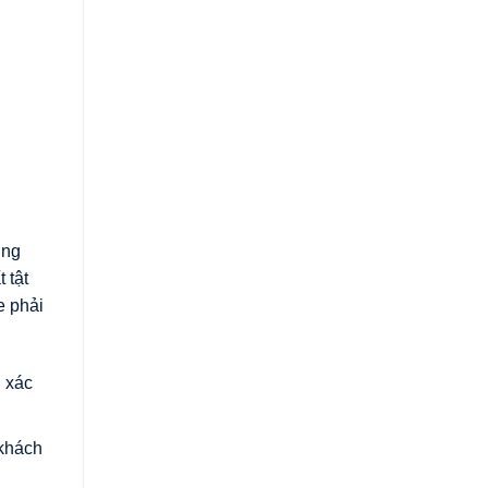
ờng
 tật
 phải
 xác
 khách