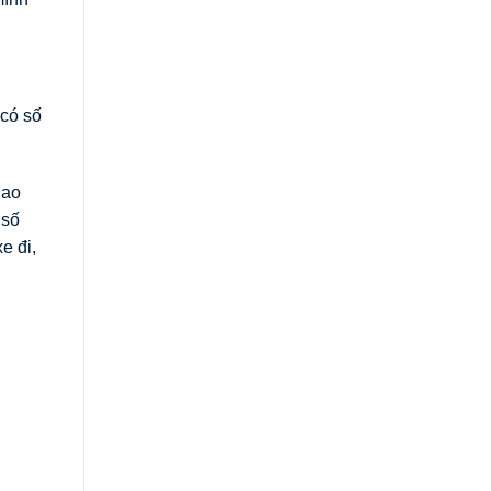
có số
iao
 số
e đi,