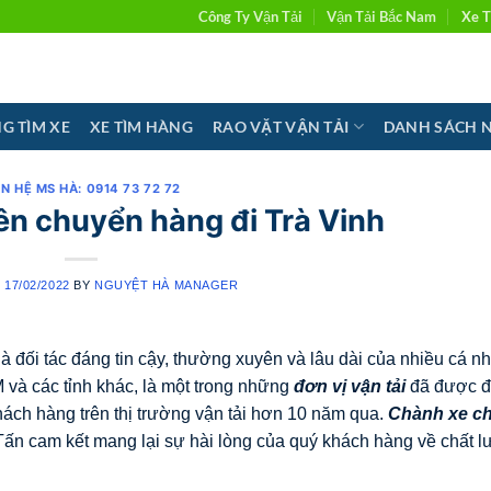
Công Ty Vận Tải
Vận Tải Bắc Nam
Xe T
G TÌM XE
XE TÌM HÀNG
RAO VẶT VẬN TẢI
DANH SÁCH 
ÊN HỆ MS HÀ: 0914 73 72 72
n chuyển hàng đi Trà Vinh
N
17/02/2022
BY
NGUYỆT HÀ MANAGER
à đối tác đáng tin cậy, thường xuyên và lâu dài của nhiều cá nh
 và các tỉnh khác, là một trong những
đơn vị vận tải
đã được đ
 khách hàng trên thị trường vận tải hơn 10 năm qua.
Chành xe c
 Tấn cam kết mang lại sự hài lòng của quý khách hàng về chất 