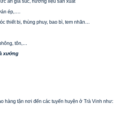
hức ăn gia súc, hương liệu sản xuất
 ván ép,….
c thiết bị, thùng phuy, bao bì, tem nhãn…
phông, tôn,…
hà xưởng
o hàng tận nơi đến các tuyến huyện ở Trà Vinh như: