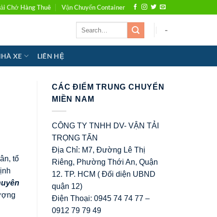
ải Chở Hàng Thuê
Vận Chuyển Container
-
NHÀ XE
LIÊN HỆ
CÁC ĐIỂM TRUNG CHUYỂN
MIỀN NAM
CÔNG TY TNHH DV- VẬN TẢI
TRỌNG TẤN
Địa Chỉ: M7, Đường Lê Thị
ân, tổ
Riêng, Phường Thới An, Quận
ịnh
12. TP. HCM ( Đối diện UBND
huyên
quận 12)
lượng
Điện Thoại: 0945 74 74 77 –
0912 79 79 49