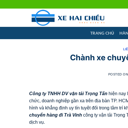
Skip
to
content
TRANG CHỦ
HÀN
LI
Chành xe chuyê
POSTED O
Công ty TNHH DV vận tải Trọng Tấn
hiện nay l
chức, doanh nghiệp gần xa trên địa bàn TP. HCM
hình và khẳng định uy tín tuyệt đối trong tâm trí
chuyển hàng đi
Trà Vinh
công ty vận tải Trọng
dịch vụ.