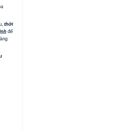
óa
u,
thời
ịnh
để
hàng
u