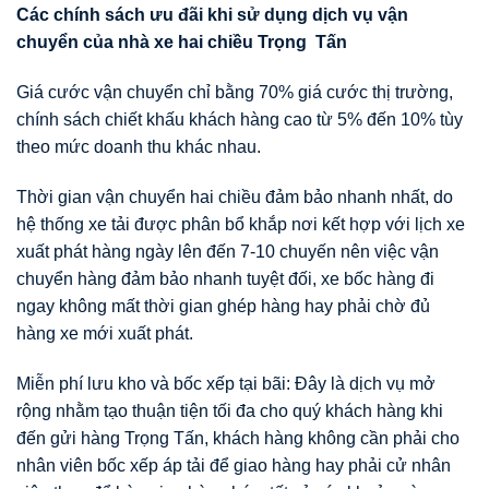
Các chính sách
ư
u đãi khi s
ử
d
ụ
ng d
ị
ch v
ụ
v
ậ
n
chuy
ể
n c
ủ
a nhà xe hai chi
ề
u Tr
ọ
ng T
ấ
n
Giá cước vận chuyển chỉ bằng 70% giá cước thị trường,
chính sách chiết khấu khách hàng cao từ 5% đến 10% tùy
theo mức doanh thu khác nhau.
Thời gian vận chuyển hai chiều đảm bảo nhanh nhất, do
hệ thống xe tải được phân bổ khắp nơi kết hợp với lịch xe
xuất phát hàng ngày lên đến 7-10 chuyến nên việc vận
chuyển hàng đảm bảo nhanh tuyệt đối, xe bốc hàng đi
ngay không mất thời gian ghép hàng hay phải chờ đủ
hàng xe mới xuất phát.
Miễn phí lưu kho và bốc xếp tại bãi: Đây là dịch vụ mở
rộng nhằm tạo thuận tiện tối đa cho quý khách hàng khi
đến gửi hàng Trọng Tấn, khách hàng không cần phải cho
nhân viên bốc xếp áp tải để giao hàng hay phải cử nhân