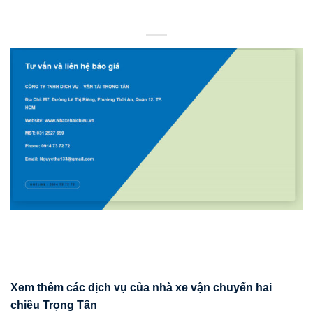
Xem thêm các d
ị
ch v
ụ
c
ủ
a nhà xe v
ậ
n chuy
ể
n hai
chi
ề
u Tr
ọ
ng T
ấ
n