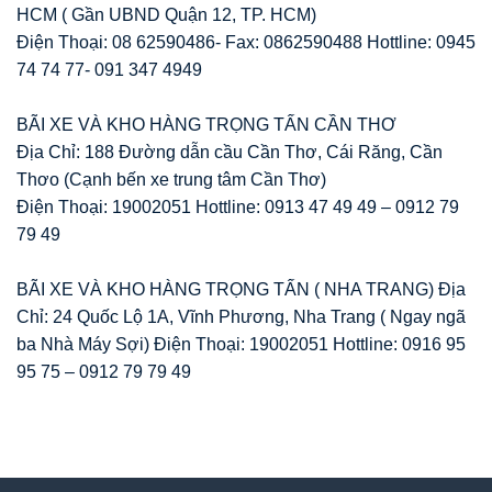
HCM ( Gần UBND Quận 12, TP. HCM)
Điện Thoại: 08 62590486- Fax: 0862590488 Hottline: 0945
74 74 77- 091 347 4949
BÃI XE VÀ KHO HÀNG TRỌNG TẤN CẦN THƠ
Địa Chỉ: 188 Đường dẫn cầu Cần Thơ, Cái Răng, Cần
Thơo (Cạnh bến xe trung tâm Cần Thơ)
Điện Thoại: 19002051 Hottline: 0913 47 49 49 – 0912 79
79 49
BÃI XE VÀ KHO HÀNG TRỌNG TẤN ( NHA TRANG) Địa
Chỉ: 24 Quốc Lộ 1A, Vĩnh Phương, Nha Trang ( Ngay ngã
ba Nhà Máy Sợi) Điện Thoại: 19002051 Hottline: 0916 95
95 75 – 0912 79 79 49