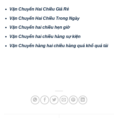
V
ậ
n Chuy
ể
n Hai Chi
ề
u Giá R
ẻ
V
ậ
n Chuy
ể
n Hai Chi
ề
u Trong Ngày
V
ậ
n Chuy
ể
n hai chi
ề
u h
ẹ
n gi
ờ
V
ậ
n Chuy
ể
n hai chi
ề
u hàng s
ự
ki
ệ
n
V
ậ
n
Chuy
ể
n hàng hai chi
ề
u hàng quá kh
ổ
quá t
ả
i