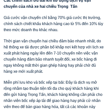
Các chính sách
ư
u đãi khi s
ử
d
ụ
ng d
ị
ch v
ụ
v
ậ
n
chuy
ể
n c
ủ
a nhà xe hai chi
ề
u Tr
ọ
ng T
ấ
n
Giá cước vận chuyển chỉ bằng 70% giá cước thị trường,
chính sách chiết khấu khách hàng cao từ 5% đến 10% tùy
theo mức doanh thu khác nhau.
Thời gian vận chuyển hai chiều đảm bảo nhanh nhất, do
hệ thống xe tải được phân bổ khắp nơi kết hợp với lịch xe
xuất phát hàng ngày lên đến 7-10 chuyến nên việc vận
chuyển hàng đảm bảo nhanh tuyệt đối, xe bốc hàng đi
ngay không mất thời gian ghép hàng hay phải chờ đủ
hàng xe mới xuất phát.
Miễn phí lưu kho và bốc xếp tại bãi: Đây là dịch vụ mở
rộng nhằm tạo thuận tiện tối đa cho quý khách hàng khi
đến gửi hàng Trọng Tấn, khách hàng không cần phải cho
nhân viên bốc xếp áp tải để giao hàng hay phải cử nhân
viên theo để bàn giao hàng hóa, tất cả các khoản này