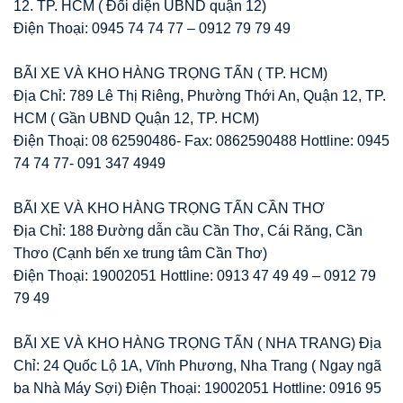
12. TP. HCM ( Đối diện UBND quận 12)
Điện Thoại: 0945 74 74 77 – 0912 79 79 49
BÃI XE VÀ KHO HÀNG TRỌNG TẤN ( TP. HCM)
Địa Chỉ: 789 Lê Thị Riêng, Phường Thới An, Quận 12, TP.
HCM ( Gần UBND Quận 12, TP. HCM)
Điện Thoại: 08 62590486- Fax: 0862590488 Hottline: 0945
74 74 77- 091 347 4949
BÃI XE VÀ KHO HÀNG TRỌNG TẤN CẦN THƠ
Địa Chỉ: 188 Đường dẫn cầu Cần Thơ, Cái Răng, Cần
Thơo (Cạnh bến xe trung tâm Cần Thơ)
Điện Thoại: 19002051 Hottline: 0913 47 49 49 – 0912 79
79 49
BÃI XE VÀ KHO HÀNG TRỌNG TẤN ( NHA TRANG) Địa
Chỉ: 24 Quốc Lộ 1A, Vĩnh Phương, Nha Trang ( Ngay ngã
ba Nhà Máy Sợi) Điện Thoại: 19002051 Hottline: 0916 95