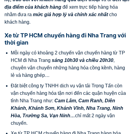
địa điểm của khách hàng
để xem trực tiếp hàng hóa
nhằm đưa ra
mức giá hợp lý và chính xác nhất
cho
khách hàng.
Xe từ TP HCM chuyển hàng đi Nha Trang với
thời gian
Mỗi ngày có khoảng 2 chuyến vận chuyển hàng từ TP
HCM đi Nha Trang
sáng 10h30 và chiều 20h30
,
chuyên vận chuyển những hàng hóa cồng kềnh, hàng
lẻ và hàng ghép…
Đặt biệt công ty TNHH dịch vụ vận tải Trọng Tấn còn
vận chuyển hàng hóa tận nơi đến các quận huyện của
tỉnh Nha Trang như:
Cam Lâm
,
Cam Ranh
,
Diên
Khánh
,
Khánh Sơn
,
Khánh Vĩnh
,
Nha Trang
,
Ninh
Hòa
,
Trường Sa
,
Vạn Ninh
…
chỉ mất 2 ngày vận
chuyển.
Xe từ TP HCM chuyển hàng đi Nha Trang hàng hóa