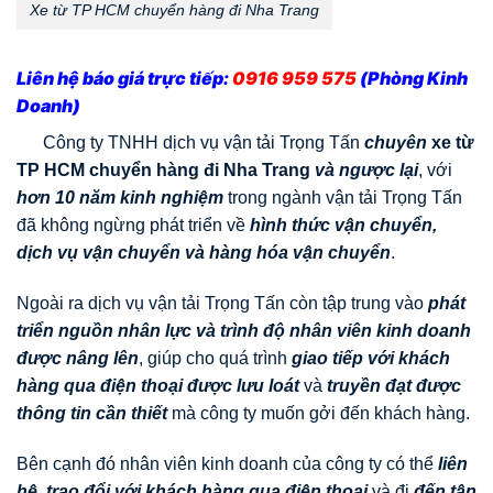
Xe từ TP HCM chuyển hàng đi Nha Trang
Liên hệ báo giá trực tiếp:
0916 959 575
(Phòng Kinh
Doanh)
Công ty TNHH dịch vụ vận tải Trọng Tấn
chuyên
xe từ
TP HCM chuyển hàng đi Nha Trang
và ngược lại
, với
hơn 10 năm kinh nghiệm
trong ngành vận tải Trọng Tấn
đã không ngừng phát triển về
hình thức vận chuyển,
dịch vụ vận chuyển và hàng hóa vận chuyển
.
Ngoài ra dịch vụ vận tải Trọng Tấn còn tập trung vào
phát
triển nguồn nhân lực và trình độ nhân viên kinh doanh
được nâng lên
, giúp cho quá trình
giao tiếp với khách
hàng qua điện thoại được lưu loát
và
truyền đạt được
thông tin cần thiết
mà công ty muốn gởi đến khách hàng.
Bên cạnh đó nhân viên kinh doanh của công ty có thể
liên
hệ, trao đổi với khách hàng qua điện thoại
và đi
đến tận