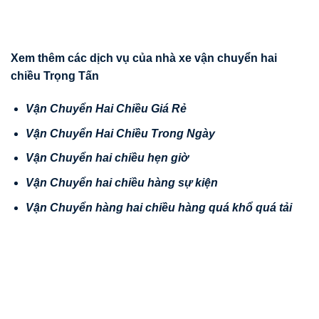
Xem thêm các d
ị
ch v
ụ
c
ủ
a nhà xe v
ậ
n chuy
ể
n hai
chi
ề
u Tr
ọ
ng T
ấ
n
V
ậ
n Chuy
ể
n Hai Chi
ề
u Giá R
ẻ
V
ậ
n Chuy
ể
n Hai Chi
ề
u Trong Ngày
V
ậ
n Chuy
ể
n hai chi
ề
u h
ẹ
n gi
ờ
V
ậ
n Chuy
ể
n hai chi
ề
u hàng s
ự
ki
ệ
n
V
ậ
n
Chuy
ể
n hàng hai chi
ề
u hàng quá kh
ổ
quá t
ả
i