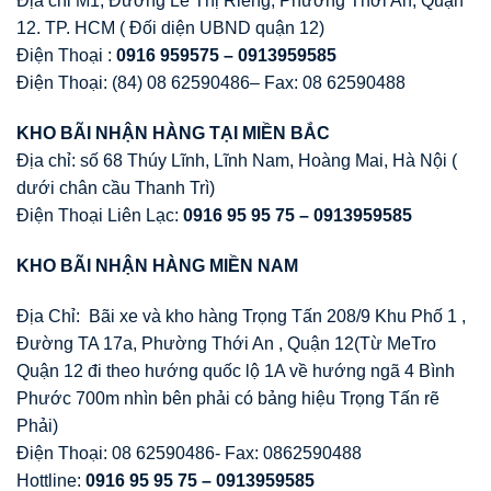
Địa chỉ M1, Đường Lê Thị Riêng, Phường Thới An, Quận
12. TP. HCM ( Đối diện UBND quận 12)
Điện Thoại :
0916 959575 – 0913959585
Điện Thoại: (84) 08 62590486– Fax: 08 62590488
KHO BÃI NH
Ậ
N HÀNG T
Ạ
I MI
Ề
N B
Ắ
C
Địa chỉ: số 68 Thúy Lĩnh, Lĩnh Nam, Hoàng Mai, Hà Nội (
dưới chân cầu Thanh Trì)
Điện Thoại Liên Lạc:
0916 95 95 75 – 0913959585
KHO BÃI NH
Ậ
N HÀNG MI
Ề
N NAM
Địa Chỉ: Bãi xe và kho hàng Trọng Tấn 208/9 Khu Phố 1 ,
Đường TA 17a, Phường Thới An , Quận 12(Từ MeTro
Quận 12 đi theo hướng quốc lộ 1A về hướng ngã 4 Bình
Phước 700m nhìn bên phải có bảng hiệu Trọng Tấn rẽ
Phải)
Điện Thoại: 08 62590486- Fax: 0862590488
Hottline:
0916 95 95 75 – 0913959585