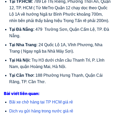
Tại TP.HCM:
789 Lê Thị Riêng, Phường Thới An, Quận
12, TP. HCM ( Từ MeTro Quận 12 chạy dọc theo Quốc
Lộ 1A về hướng Ngã tư Bình Phước khoảng 700m,
nhìn bên phải thấy bảng hiệu Trọng Tấn rẽ phải 200m).
Tại Đà Nẵng:
479 Trường Sơn, Quận Cẩm Lệ, TP. Đà
Nẵng.
Tại Nha Trang
: 24 Quốc Lộ 1A, Vĩnh Phương, Nha
Trang ( Ngay ngã ba Nhà Máy Sợi).
Tại Hà Nội:
Trụ H3 dưới chân cầu Thanh Trì, P. Lĩnh
Nam, quận Hoàng Mai, Hà Nội.
Tại Cần Thơ:
188 Phường Hưng Thạnh, Quận Cái
Răng, TP. Cần Thơ.
Bài viết liên quan:
Bãi xe chở hàng tại TP HCM giá rẻ
Dịch vụ gửi hàng trong nước giá rẻ