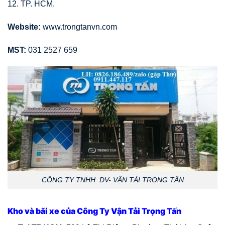
12. TP. HCM.
Website:
www.trongtanvn.com
MST:
031 2527 659
CÔNG TY TNHH DV- VẬN TẢI TRỌNG TẤN
Kho và bãi xe của Công Ty Vận Tải Trọng Tấn