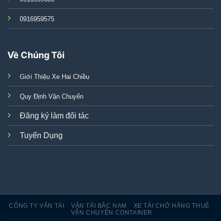
0916959575
Về Chúng Tôi
Giới Thiệu Xe Hai Chiều
Quy Định Vận Chuyển
Đăng ký làm đối tác
Tuyển Dụng
CÔNG TY VẬN TẢI
VẬN TẢI BẮC NAM
XE TẢI CHỞ HÀNG THUÊ
VẬN CHUYỂN CONTAINER