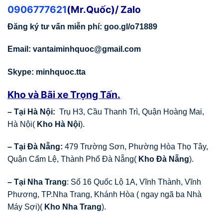
0906777621
(Mr.Quốc)/ Zalo
Đăng ký tư vấn miễn phí:
goo.gl/o71889
Email:
vantaiminhquoc@gmail.com
Skype: minhquoc.tta
Kho và Bãi xe Trọng Tấn.
– Tại Hà Nội:
Trụ H3, Cầu Thanh Trì, Quận Hoàng Mai,
Hà Nội(
Kho Hà Nội
).
– Tại Đà Nẵng:
479 Trường Sơn, Phường Hòa Thọ Tây,
Quận Cẩm Lệ, Thành Phố Đà Nẵng(
Kho Đà Nẵng
).
– Tại Nha Trang
: Số 16 Quốc Lộ 1A, Vĩnh Thành, Vĩnh
Phương, TP.Nha Trang, Khánh Hòa ( ngay ngã ba Nhà
Máy Sợi)(
Kho Nha Trang
).