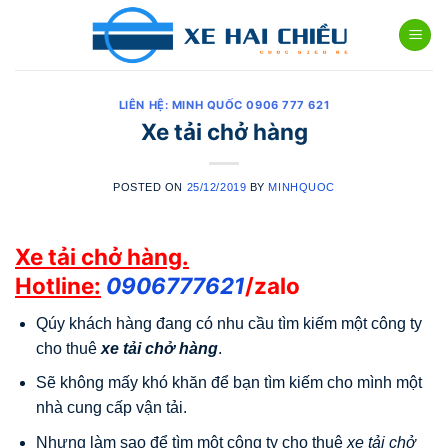
Skip
to
content
LIÊN HỆ: MINH QUỐC 0906 777 621
Xe tải chở hàng
POSTED ON
25/12/2019
BY
MINHQUOC
Xe tải chở hàng.
Hotline:
0906777621
/zalo
Qúy khách hàng đang có nhu cầu tìm kiếm một công ty
cho thuê
xe tải chở hàng
.
Sẽ không mấy khó khăn để bạn tìm kiếm cho mình một
nhà cung cấp vận tải.
Nhưng làm sao để tìm một công ty cho thuê
xe tải chở