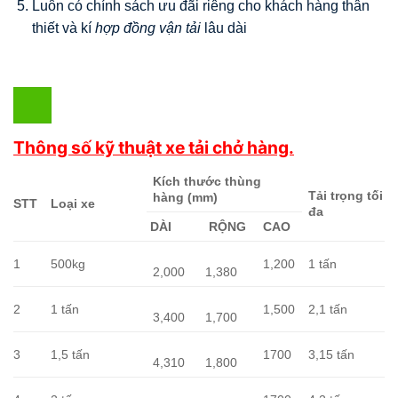
Luôn có chính sách ưu đãi riêng cho khách hàng thân
thiết và kí
hợp đồng vận tải
lâu dài
Thông số kỹ thuật xe tải chở hàng.
Kích thước thùng
Tải trọng tối
hàng (mm)
STT
Loại xe
đa
DÀI
RỘNG
CAO
1
500kg
1,200
1 tấn
2,000
1,380
2
1 tấn
1,500
2,1 tấn
3,400
1,700
3
1,5 tấn
1700
3,15 tấn
4,310
1,800