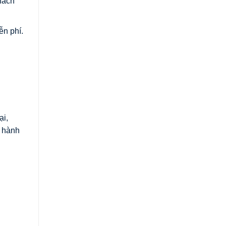
hách
ễn phí.
ại,
o hành