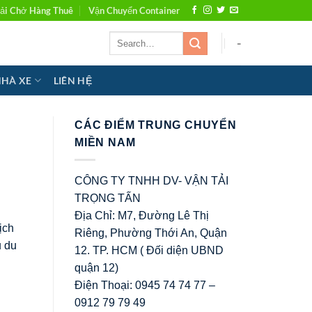
ải Chở Hàng Thuê
Vận Chuyển Container
-
NHÀ XE
LIÊN HỆ
CÁC ĐIỂM TRUNG CHUYỂN
MIỀN NAM
CÔNG TY TNHH DV- VẬN TẢI
TRỌNG TẤN
Địa Chỉ: M7, Đường Lê Thị
ịch
Riêng, Phường Thới An, Quận
u du
12. TP. HCM ( Đối diện UBND
quận 12)
Điện Thoại: 0945 74 74 77 –
0912 79 79 49