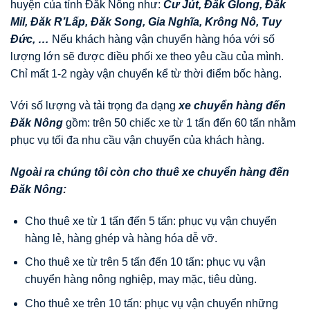
huyện của tỉnh Đăk Nông như:
Cư Jút
,
Đăk Glong
,
Đăk
Mil
,
Đăk R’Lấp
,
Đăk Song
,
Gia Nghĩa
,
Krông Nô
,
Tuy
Đức
,
…
Nếu khách hàng vận chuyển hàng hóa với số
lượng lớn sẽ được điều phối xe theo yêu cầu của mình.
Chỉ mất 1-2 ngày vận chuyển kể từ thời điểm bốc hàng.
Với số lượng và tải trọng đa dạng
xe chuyển hàng đến
Đăk Nông
gồm: trên 50 chiếc xe từ 1 tấn đến 60 tấn nhằm
phục vụ tối đa nhu cầu vận chuyển của khách hàng.
Ngoài ra chúng tôi còn cho thuê xe chuyển hàng đến
Đăk Nông
:
Cho thuê xe từ 1 tấn đến 5 tấn: phục vụ vận chuyển
hàng lẻ, hàng ghép và hàng hóa dễ vỡ.
Cho thuê xe từ trên 5 tấn đến 10 tấn: phục vụ vận
chuyển hàng nông nghiệp, may mặc, tiêu dùng.
Cho thuê xe trên 10 tấn: phục vụ vận chuyển những