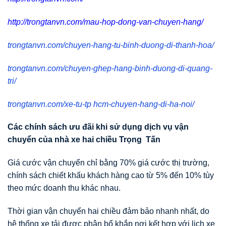
http://trongtanvn.com/mau-hop-dong-van-chuyen-hang/
trongtanvn.com/chuyen-hang-tu-binh-duong-di-thanh-hoa/
trongtanvn.com/chuyen-ghep-hang-binh-duong-di-quang-
tri/
trongtanvn.com/xe-tu-tp hcm-chuyen-hang-di-ha-noi/
Các chính sách
ư
u đãi khi s
ử
d
ụ
ng d
ị
ch v
ụ
v
ậ
n
chuy
ể
n c
ủ
a nhà xe hai chi
ề
u Tr
ọ
ng T
ấ
n
Giá cước vận chuyển chỉ bằng 70% giá cước thị trường,
chính sách chiết khấu khách hàng cao từ 5% đến 10% tùy
theo mức doanh thu khác nhau.
Thời gian vận chuyển hai chiều đảm bảo nhanh nhất, do
hệ thống xe tải được phân bổ khắp nơi kết hợp với lịch xe