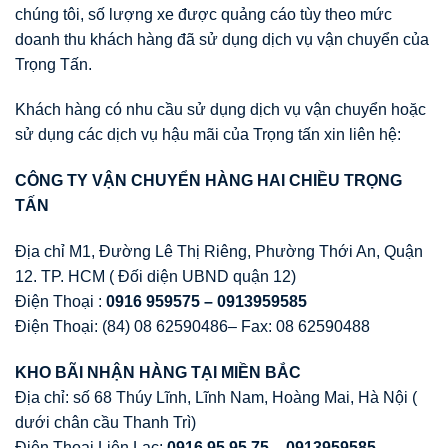
chúng tôi, số lượng xe được quảng cáo tùy theo mức
doanh thu khách hàng đã sử dụng dịch vụ vận chuyển của
Trọng Tấn.
Khách hàng có nhu cầu sử dụng dịch vụ vận chuyển hoặc
sử dụng các dịch vụ hậu mãi của Trọng tấn xin liên hệ:
CÔNG TY V
Ậ
N CHUY
Ể
N HÀNG HAI CHI
Ề
U TR
Ọ
NG
T
Ấ
N
Địa chỉ M1, Đường Lê Thị Riêng, Phường Thới An, Quận
12. TP. HCM ( Đối diện UBND quận 12)
Điện Thoại :
0916 959575 – 0913959585
Điện Thoại: (84) 08 62590486– Fax: 08 62590488
KHO BÃI NH
Ậ
N HÀNG T
Ạ
I MI
Ề
N B
Ắ
C
Địa chỉ: số 68 Thúy Lĩnh, Lĩnh Nam, Hoàng Mai, Hà Nội (
dưới chân cầu Thanh Trì)
Điện Thoại Liên Lạc:
0916 95 95 75 – 0913959585