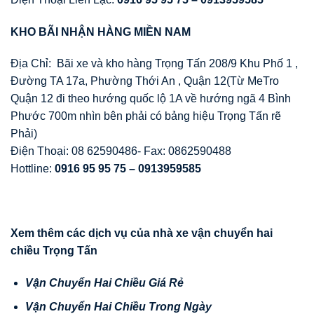
KHO BÃI NH
Ậ
N HÀNG MI
Ề
N NAM
Địa Chỉ: Bãi xe và kho hàng Trọng Tấn 208/9 Khu Phố 1 ,
Đường TA 17a, Phường Thới An , Quận 12(Từ MeTro
Quận 12 đi theo hướng quốc lộ 1A về hướng ngã 4 Bình
Phước 700m nhìn bên phải có bảng hiệu Trọng Tấn rẽ
Phải)
Điện Thoại: 08 62590486- Fax: 0862590488
Hottline:
0916 95 95 75 – 0913959585
Xem thêm các d
ị
ch v
ụ
c
ủ
a nhà xe v
ậ
n chuy
ể
n hai
chi
ề
u Tr
ọ
ng T
ấ
n
V
ậ
n Chuy
ể
n Hai Chi
ề
u Giá R
ẻ
V
ậ
n Chuy
ể
n Hai Chi
ề
u Trong Ngày