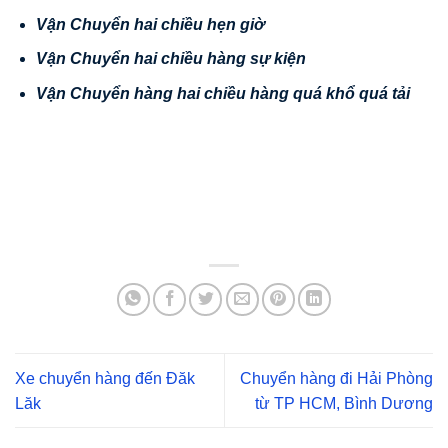
V
ậ
n Chuy
ể
n hai chi
ề
u h
ẹ
n gi
ờ
V
ậ
n Chuy
ể
n hai chi
ề
u hàng s
ự
ki
ệ
n
V
ậ
n
Chuy
ể
n hàng hai chi
ề
u hàng quá kh
ổ
quá t
ả
i
Xe chuyển hàng đến Đăk
Chuyển hàng đi Hải Phòng
Lăk
từ TP HCM, Bình Dương