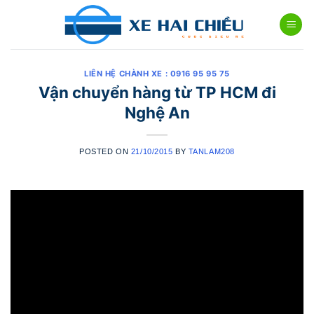
Skip
to
content
LIÊN HỆ CHÀNH XE : 0916 95 95 75
Vận chuyển hàng từ TP HCM đi
Nghệ An
POSTED ON
21/10/2015
BY
TANLAM208