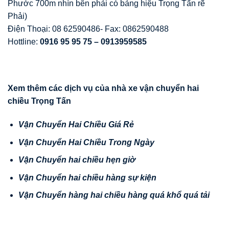
Phước 700m nhìn bên phải có bảng hiệu Trọng Tấn rẽ
Phải)
Điện Thoại: 08 62590486- Fax: 0862590488
Hottline:
0916 95 95 75 – 0913959585
Xem thêm các d
ị
ch v
ụ
c
ủ
a nhà xe v
ậ
n chuy
ể
n hai
chi
ề
u Tr
ọ
ng T
ấ
n
V
ậ
n Chuy
ể
n Hai Chi
ề
u Giá R
ẻ
V
ậ
n Chuy
ể
n Hai Chi
ề
u Trong Ngày
V
ậ
n Chuy
ể
n hai chi
ề
u h
ẹ
n gi
ờ
V
ậ
n Chuy
ể
n hai chi
ề
u hàng s
ự
ki
ệ
n
V
ậ
n
Chuy
ể
n hàng hai chi
ề
u hàng quá kh
ổ
quá t
ả
i