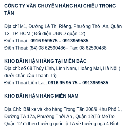
CÔNG TY V
Ậ
N CHUY
Ể
N HÀNG HAI CHI
Ề
U TR
Ọ
NG
T
Ấ
N
Địa chỉ M1, Đường Lê Thị Riêng, Phường Thới An, Quận
12. TP. HCM ( Đối diện UBND quận 12)
Điện Thoại :
0916 959575 – 0913959585
Điện Thoại: (84) 08 62590486– Fax: 08 62590488
KHO BÃI NH
Ậ
N HÀNG T
Ạ
I MI
Ề
N B
Ắ
C
Địa chỉ: số 68 Thúy Lĩnh, Lĩnh Nam, Hoàng Mai, Hà Nội (
dưới chân cầu Thanh Trì)
Điện Thoại Liên Lạc:
0916 95 95 75 – 0913959585
KHO BÃI NH
Ậ
N HÀNG MI
Ề
N NAM
Địa Chỉ: Bãi xe và kho hàng Trọng Tấn 208/9 Khu Phố 1 ,
Đường TA 17a, Phường Thới An , Quận 12(Từ MeTro
Quận 12 đi theo hướng quốc lộ 1A về hướng ngã 4 Bình