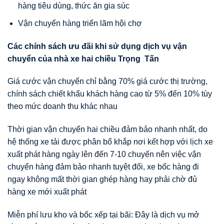
hàng tiêu dùng, thức ăn gia súc
Vận chuyển hàng triển lãm hội chợ
Các chính sách
ư
u đãi khi s
ử
d
ụ
ng d
ị
ch v
ụ
v
ậ
n
chuy
ể
n c
ủ
a nhà xe hai chi
ề
u Tr
ọ
ng T
ấ
n
Giá cước vận chuyển chỉ bằng 70% giá cước thị trường,
chính sách chiết khấu khách hàng cao từ 5% đến 10% tùy
theo mức doanh thu khác nhau
Thời gian vận chuyển hai chiều đảm bảo nhanh nhất, do
hệ thống xe tải được phân bổ khắp nơi kết hợp với lịch xe
xuất phát hàng ngày lên đến 7-10 chuyến nên việc vận
chuyển hàng đảm bảo nhanh tuyệt đối, xe bốc hàng đi
ngay không mất thời gian ghép hàng hay phải chờ đủ
hàng xe mới xuất phát
Miễn phí lưu kho và bốc xếp tại bãi: Đây là dịch vụ mở