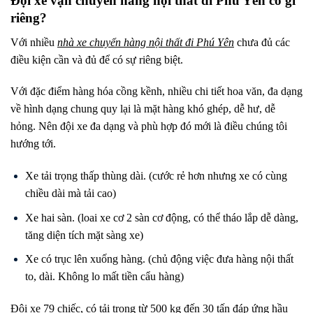
Đội xe vận chuyển hàng nội thất đi Phú Yên có gì
riêng?
Với nhiều
nhà xe chuyển hàng nội thất đi
Phú Yên
chưa đủ các
điều kiện cần và đủ để có sự riêng biệt.
Với đặc điểm hàng hóa cồng kềnh, nhiều chi tiết hoa văn, đa dạng
về hình dạng chung quy lại là mặt hàng khó ghép, dễ hư, dễ
hỏng. Nên đội xe đa dạng và phù hợp đó mới là điều chúng tôi
hướng tới.
Xe tải trọng thấp thùng dài. (cước rẻ hơn nhưng xe có cùng
chiều dài mà tải cao)
Xe hai sàn. (loai xe cơ 2 sàn cơ động, có thể tháo lắp dễ dàng,
tăng diện tích mặt sàng xe)
Xe có trục lên xuống hàng. (chủ động việc đưa hàng nội thất
to, dài. Không lo mất tiền cẩu hàng)
Đội xe 79 chiếc, có tải trọng từ 500 kg đến 30 tấn đáp ứng hầu