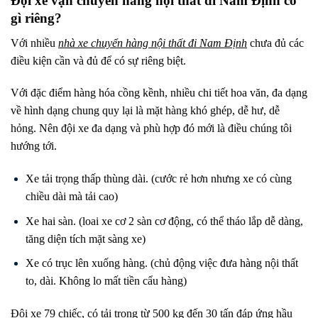
Đội xe vận chuyển hàng nội thất đi Nam Định có
gì riêng?
Với nhiều
nhà xe chuyển hàng nội thất đi
Nam Định
chưa đủ các
điều kiện cần và đủ để có sự riêng biệt.
Với đặc điểm hàng hóa cồng kềnh, nhiều chi tiết hoa văn, đa dạng
về hình dạng chung quy lại là mặt hàng khó ghép, dễ hư, dễ
hỏng. Nên đội xe đa dạng và phù hợp đó mới là điều chúng tôi
hướng tới.
Xe tải trọng thấp thùng dài. (cước rẻ hơn nhưng xe có cùng
chiều dài mà tải cao)
Xe hai sàn. (loai xe cơ 2 sàn cơ động, có thể tháo lắp dễ dàng,
tăng diện tích mặt sàng xe)
Xe có trục lên xuống hàng. (chủ động việc đưa hàng nội thất
to, dài. Không lo mất tiền cẩu hàng)
Đội xe 79 chiếc, có tải trọng từ 500 kg đến 30 tấn đáp ứng hầu