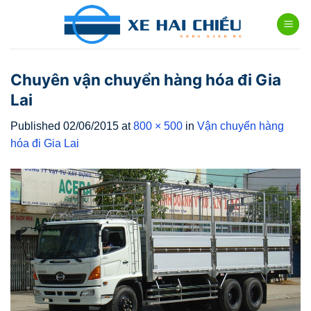
Skip
to
content
Chuyên vận chuyển hàng hóa đi Gia
Lai
Published
02/06/2015
at
800 × 500
in
Vận chuyển hàng
hóa đi Gia Lai