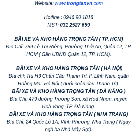
Website:
www.
trongtanvn
.com
Hotline : 0946 90 1818
MST:
031 2527 659
BÃI XE VÀ KHO HÀNG TRỌNG TẤN ( TP. HCM)
Địa Chỉ: 789 Lê Thị Riêng, Phường Thới An, Quận 12, TP.
HCM ( Gần UBND Quận 12, TP. HCM).
BÃI XE VÀ KHO HÀNG TRỌNG TẤN ( HÀ NỘI)
Địa chỉ: Trụ H3 Chân Cầu Thanh Trì, P. Lĩnh Nam, quận
Hoàng Mai, Hà Nội ( dưới chân cầu Thanh Trì).
BÃI XE VÀ KHO HÀNG TRỌNG TẤN ( ĐÀ NẴNG )
Địa Chỉ: 479 đường Trường Sơn, xã Hoà Nhơn, huyện
Hoà Vang, TP. Đà Nẵng.
BÃI XE VÀ KHO HÀNG TRỌNG TẤN ( NHA TRANG)
Địa Chỉ: 24 Quốc Lộ 1A, Vĩnh Phương, Nha Trang ( Ngay
ngã ba Nhà Máy Sợi).