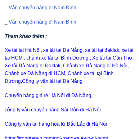
–
Vận chuyển hàng đi Nam Định
_
Vận chuyển hàng đi Nam Định
Tham khảo thêm :
Xe tải tại Hà Nội,
xe tải tại Đà Nẵng
,
xe tải tại đaklak
,
xe tải
taị HCM
,
chành xe tải tại Bình Dương
,
Xe tải tại Cần Thơ
,
Xe tải Đà Nẵng đi Đaklak
, Chành xe Đà Nẵng đi Hà Nội,
Chành xe Đà Nẵng đi HCM,
Chành xe tải tại Bình
Dương,Công ty vận tải tại Đà Nẵng
Chuyển hàng giá rẻ Hà Nội đi Đà Nẵng,
công ty vận chuyển hàng Sài Gòn đi Hà Nội
Công ty vận tải hàng hóa từ Đắc Lắc đi Hà Nội
https://trongtanvn.com/goi-hang-que-vo-di-hcm/