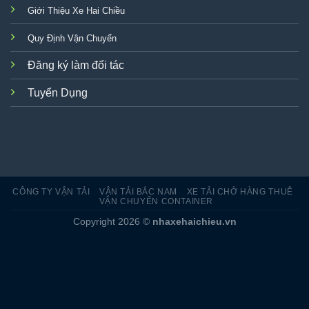
Giới Thiệu Xe Hai Chiều
Quy Định Vận Chuyển
Đăng ký làm đối tác
Tuyển Dụng
CÔNG TY VẬN TẢI
VẬN TẢI BẮC NAM
XE TẢI CHỞ HÀNG THUÊ
VẬN CHUYỂN CONTAINER
Copyright 2026 ©
nhaxehaichieu.vn