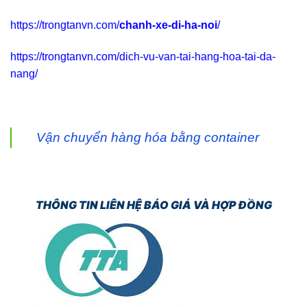
https://trongtanvn.com/
chanh-xe-di-ha-noi
/
https://trongtanvn.com/dich-vu-van-tai-hang-hoa-tai-da-
nang/
Vận chuyển hàng hóa bằng container
THÔNG TIN LIÊN HỆ BÁO GIÁ VÀ HỢP ĐỒNG