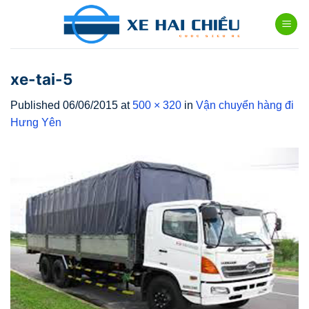
Skip
to
content
xe-tai-5
Published
06/06/2015
at
500 × 320
in
Vận chuyển hàng đi
Hưng Yên