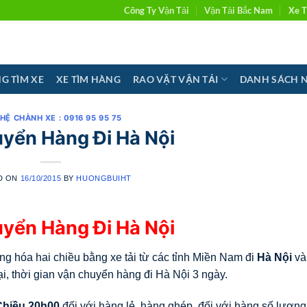
Công Ty Vận Tải
Vận Tải Bắc Nam
Xe T
G TÌM XE
XE TÌM HÀNG
RAO VẶT VẬN TẢI
DANH SÁCH 
 HỆ CHÀNH XE : 0916 95 95 75
yển Hàng Đi Hà Nội
D ON
16/10/2015
BY
HUONGBUIHT
yển Hàng Đi Hà Nội
g hóa hai chiều bằng xe tải từ các tỉnh Miền Nam đi
Hà Nội
và
i, thời gian vận chuyển hàng đi Hà Nội 3 ngày.
Chiều 20h00
đối với hàng lẻ, hàng ghép, đối với hàng số lượng