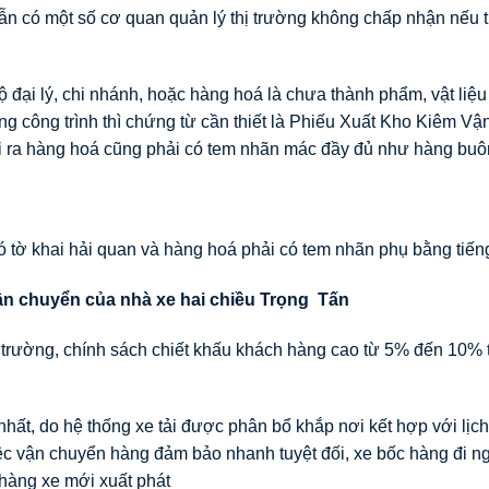
vẫn có một số cơ quan quản lý thị trường không chấp nhận nếu 
 đại lý, chi nhánh, hoặc hàng hoá là chưa thành phẩm, vật liệ
g công trình thì chứng từ cần thiết là Phiếu Xuất Kho Kiêm Vậ
ài ra hàng hoá cũng phải có tem nhãn mác đầy đủ như hàng buô
ó tờ khai hải quan và hàng hoá phải có tem nhãn phụ bằng tiếng
ận chuyển của nhà xe hai chiều Trọng Tấn
 trường, chính sách chiết khấu khách hàng cao từ 5% đến 10% 
ất, do hệ thống xe tải được phân bổ khắp nơi kết hợp với lịch
ệc vận chuyển hàng đảm bảo nhanh tuyệt đối, xe bốc hàng đi n
hàng xe mới xuất phát