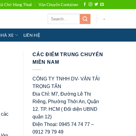
ải Chở Hàng Thuê
Vận Chuyển Container
-
NHÀ XE
LIÊN HỆ
CÁC ĐIỂM TRUNG CHUYỂN
MIỀN NAM
CÔNG TY TNHH DV- VẬN TẢI
TRỌNG TẤN
Địa Chỉ: M7, Đường Lê Thị
Riêng, Phường Thới An, Quận
12. TP. HCM ( Đối diện UBND
 các
quận 12)
Điện Thoại: 0945 74 74 77 –
0912 79 79 49
 lớn