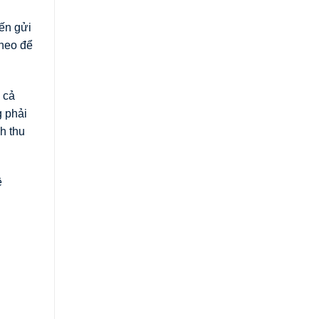
đến gửi
theo để
 cả
g phải
h thu
ệ