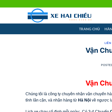
Skip
to
content
TRANG CHỦ
HÀN
LIÊN
Vận Chu
POSTE
Vận Chu
Chúng tôi là công ty chuyên nhận vận chuyển hàn
tỉnh lân cận, và nhận hàng từ
Hà Nội
về ngược lạ
Lịch xe chạy cố định mỗi ngày: Có 3-4 Chuyến