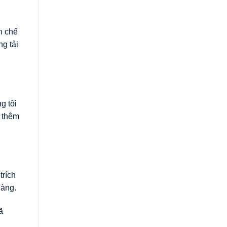
n chế
g tải
g tôi
t thêm
trích
hàng.
ã