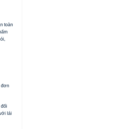
an toàn
thấm
ói,
á đơn
 đối
ới lái