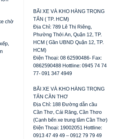
BÃI XE VÀ KHO HÀNG TRỌNG
TẤN ( TP. HCM)
xe chờ
Địa Chỉ: 789 Lê Thị Riêng,
Phường Thới An, Quận 12, TP.
HCM ( Gần UBND Quận 12, TP.
xếp,
HCM)
ận
Điện Thoại: 08 62590486- Fax:
0862590488 Hottline: 0945 74 74
77- 091 347 4949
BÃI XE VÀ KHO HÀNG TRỌNG
TẤN CẦN THƠ
Địa Chỉ: 188 Đường dẫn cầu
Cần Thơ, Cái Răng, Cần Thơo
(Cạnh bến xe trung tâm Cần Thơ)
Điện Thoại: 19002051 Hottline:
0913 47 49 49 – 0912 79 79 49