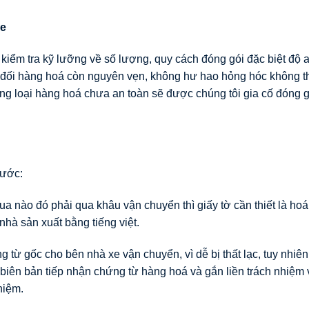
xe
iểm tra kỹ lưỡng về số lượng, quy cách đóng gói đặc biệt độ 
ệt đối hàng hoá còn nguyên vẹn, không hư hao hỏng hóc không 
ững loại hàng hoá chưa an toàn sẽ được chúng tôi gia cố đóng g
nước:
 nào đó phải qua khâu vận chuyển thì giấy tờ cần thiết là ho
hà sản xuất bằng tiếng việt.
ừ gốc cho bên nhà xe vận chuyển, vì dễ bị thất lạc, tuy nhiên
ó biên bản tiếp nhận chứng từ hàng hoá và gắn liền trách nhiệm v
hiệm.