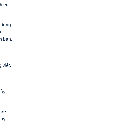
thiếu
u dụng
n
n bán.
 việt.
tùy
 xe
gay