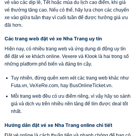
vé vào các dịp lễ, Tết hoặc mùa du lịch cao điểm, khi giá
vé thường tăng cao. Nếu có thể, hãy lựa chọn các chuyến
xe vào giữa tuần thay vì cuối tuần để được hưởng giá ưu
đãi hơn.
Các trang web đặt vé xe Nha Trang uy tín
Hiện nay, có nhiều trang web và ứng dụng di động uy tín
để đặt vé xe khách online. Vexere và Klook là hai trong số
những platform phổ biến và đáng tin cậy.
Tuy nhiên, đừng quên xem xét các trang web khác như
Futa.vn, VeXeRe.com, hay BusOnlineTicket.vn.
Mỗi trang web đều có ưu điểm riêng, vì vậy hãy so sánh
giá và dịch vụ trên nhiều nền tảng để tìm được deal tốt
nhất.
Hướng dẫn đặt vé xe Nha Trang online chi tiết
Đặt vé online là cách thuận tiện và nhanh chóng để bạn có