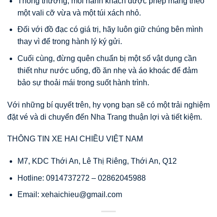
Thông thường, mỗi hành khách được phép mang theo
một vali cỡ vừa và một túi xách nhỏ.
Đối với đồ đạc có giá trị, hãy luôn giữ chúng bên mình
thay vì để trong hành lý ký gửi.
Cuối cùng, đừng quên chuẩn bị một số vật dụng cần
thiết như nước uống, đồ ăn nhẹ và áo khoác để đảm
bảo sự thoải mái trong suốt hành trình.
Với những bí quyết trên, hy vọng bạn sẽ có một trải nghiệm
đặt vé và di chuyển đến Nha Trang thuận lợi và tiết kiệm.
THÔNG TIN XE HAI CHIỀU VIỆT NAM
M7, KDC Thới An, Lê Thị Riêng, Thới An, Q12
Hotline: 0914737272 – 02862045988
Email: xehaichieu@gmail.com