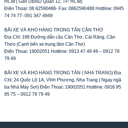
HCM ( Gần UBND Quận 12, TP. HCM)
Điện Thoại: 08 62590486- Fax: 0862590488 Hottline: 0945
74 74 77- 091 347 4949
BÃI XE VÀ KHO HÀNG TRỌNG TẤN CẦN THƠ
Địa Chỉ: 188 Đường dẫn cầu Cần Thơ, Cái Răng, Cần
Thơo (Cạnh bến xe trung tâm Cần Thơ)
Điện Thoại: 19002051 Hottline: 0913 47 49 49 – 0912 79
79 49
BÃI XE VÀ KHO HÀNG TRỌNG TẤN ( NHA TRANG) Địa
Chỉ: 24 Quốc Lộ 1A, Vĩnh Phương, Nha Trang ( Ngay ngã
ba Nhà Máy Sợi) Điện Thoại: 19002051 Hottline: 0916 95
95 75 – 0912 79 79 49