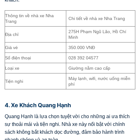
Thông tin về nhà xe Nha
Chi tiết về nhà xe Nha Trang
Trang
275H Phạm Ngũ Lão, Hồ Chí
Địa chỉ
Minh
Giá vé
350.000 VNĐ
Số điện thoại
028 392 04577
Loại xe
Giường nằm cao cấp
Máy lạnh, wifi, nước uống miễn
Tiện nghi
phí
4. Xe Khách Quang Hạnh
Quang Hạnh là lựa chọn tuyệt vời cho những ai ưa thích
sự thoải mái và tiện nghi. Nhà xe này nổi bật với chính
sách không bắt khách dọc đường, đảm bảo hành trình
nhanh chóng và an toàn.