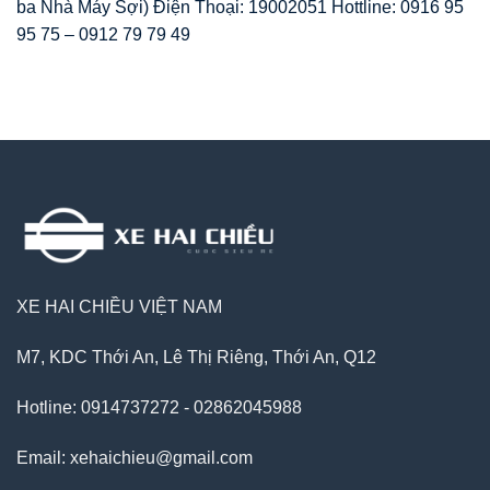
ba Nhà Máy Sợi) Điện Thoại: 19002051 Hottline: 0916 95
95 75 – 0912 79 79 49
XE HAI CHIỀU VIỆT NAM
M7, KDC Thới An, Lê Thị Riêng, Thới An, Q12
Hotline: 0914737272 - 02862045988
Email: xehaichieu@gmail.com