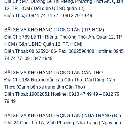
Địa Chỉ: M7, Đường Lê Thị Riêng, Phường Thới An, Quận
12. TP. HCM ( Đối diện UBND quận 12)
Điện Thoại: 0945 74 74 77 – 0912 79 79 49
BÃI XE VÀ KHO HÀNG TRỌNG TẤN ( TP. HCM)
Địa Chỉ: 789 Lê Thị Riêng, Phường Thới An, Quận 12, TP.
HCM ( Gần UBND Quận 12, TP. HCM)
Điện Thoại: 08 62590486- Fax: 0862590488 Hottline: 0945
74 74 77- 091 347 4949
BÃI XE VÀ KHO HÀNG TRỌNG TẤN CẦN THƠ
Địa Chỉ: 188 Đường dẫn cầu Cần Thơ, Cái Răng, Cần
Thơo (Cạnh bến xe trung tâm Cần Thơ)
Điện Thoại: 19002051 Hottline: 0913 47 49 49 – 0912 79
79 49
BÃI XE VÀ KHO HÀNG TRỌNG TẤN ( NHA TRANG) Địa
Chỉ: 24 Quốc Lộ 1A, Vĩnh Phương, Nha Trang ( Ngay ngã