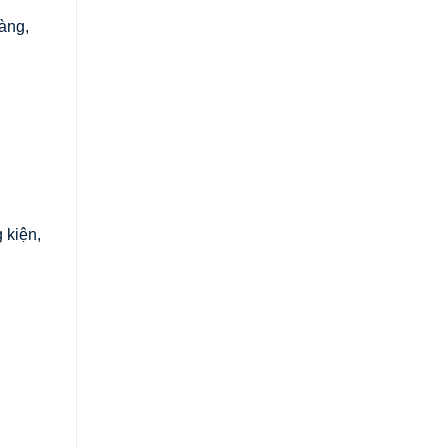
àng,
 kiện,