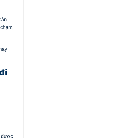
sàn
 chạm,
hạy
đi
o được