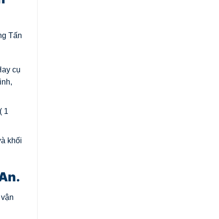
ọng Tấn
Hay cụ
inh,
( 1
và khối
An.
 vận