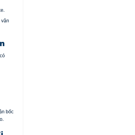
xe.
ẽ vận
An
 có
ận bốc
o.
i