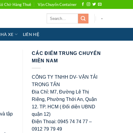
ải Chở Hàng Thuê
Vận Chuyển Container
-
NHÀ XE
LIÊN HỆ
CÁC ĐIỂM TRUNG CHUYỂN
MIỀN NAM
CÔNG TY TNHH DV- VẬN TẢI
TRỌNG TẤN
Địa Chỉ: M7, Đường Lê Thị
Riêng, Phường Thới An, Quận
12. TP. HCM ( Đối diện UBND
và tập
quận 12)
Điện Thoại: 0945 74 74 77 –
0912 79 79 49