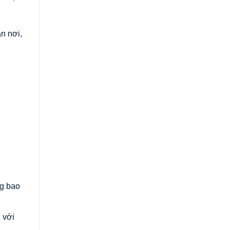
n nơi,
ng bao
 với