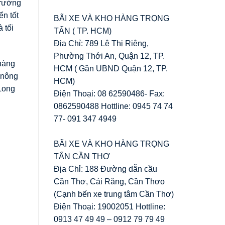
trường
ển tốt
BÃI XE VÀ KHO HÀNG TRỌNG
 tối
TẤN ( TP. HCM)
Địa Chỉ: 789 Lê Thị Riêng,
Phường Thới An, Quận 12, TP.
 hàng
HCM ( Gần UBND Quận 12, TP.
 nông
HCM)
 Long
Điện Thoại: 08 62590486- Fax:
0862590488 Hottline: 0945 74 74
77- 091 347 4949
BÃI XE VÀ KHO HÀNG TRỌNG
TẤN CẦN THƠ
Địa Chỉ: 188 Đường dẫn cầu
Cần Thơ, Cái Răng, Cần Thơo
(Cạnh bến xe trung tâm Cần Thơ)
Điện Thoại: 19002051 Hottline:
0913 47 49 49 – 0912 79 79 49