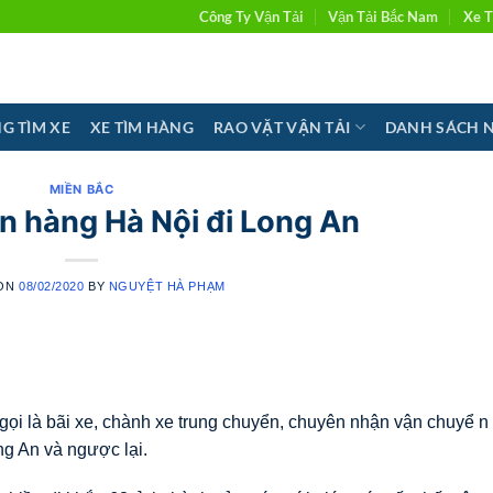
Công Ty Vận Tải
Vận Tải Bắc Nam
Xe T
G TÌM XE
XE TÌM HÀNG
RAO VẶT VẬN TẢI
DANH SÁCH 
MIỀN BẮC
n hàng Hà Nội đi Long An
 ON
08/02/2020
BY
NGUYỆT HÀ PHẠM
ọi là bãi xe, chành xe trung chuyển, chuyên nhận vận chuyể n 
ong An và ngược lại.