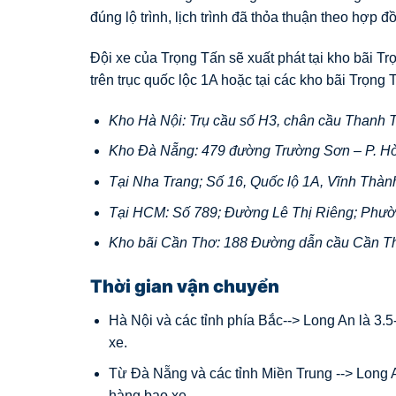
đúng lộ trình, lịch trình đã thỏa thuận theo hợp đ
Đội xe của Trọng Tấn sẽ xuất phát tại kho bãi T
trên trục quốc lộc 1A hoặc tại các kho bãi Trọng T
Kho Hà Nội: Trụ cầu số H3, chân cầu Thanh T
Kho Đà Nẵng: 479 đường Trường Sơn – P. H
Tại Nha Trang; Số 16, Quốc lộ 1A, Vĩnh Thàn
Tại HCM: Số 789; Đường Lê Thị Riêng; Phườ
Kho bãi Cần Thơ: 188 Đường dẫn cầu Cần T
Thời gian vận chuyển
Hà Nội và các tỉnh phía Bắc--> Long An là 3.5
xe.
Từ Đà Nẵng và các tỉnh Miền Trung --> Long An
hàng bao xe