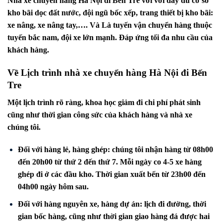
Nhà xe chuyển hàng Hà Nội đi
Bến Tre
với với đầy đủ cơ sở
kho bãi dọc đất nước, đội ngũ bốc xếp, trang thiết bị kho bãi:
xe nâng, xe nâng tay,…. Và Là tuyến vận chuyển hàng thuộc
tuyến bắc nam, đội xe lớn mạnh. Đáp ứng tối đa nhu cầu của
khách hàng.
Về Lịch trình nhà xe chuyển hàng Hà Nội đi
Bến
Tre
Một lịch trình rõ ràng, khoa học giảm đi chi phí phát sinh
cũng như thời gian công sức của khách hàng và nhà xe
chúng tôi.
Đối với hàng lẻ, hàng ghép: chúng tôi nhận hàng từ 08h00
đến 20h00 từ thứ 2 đến thứ 7. Mỗi ngày co 4-5 xe hàng
ghép đi ở các đầu kho. Thời gian xuất bến từ 23h00 đến
04h00 ngày hôm sau.
Đối với hàng nguyên xe, hàng dự án: lịch đi đường, thời
gian bốc hàng, cũng như thời gian giao hàng đá được hai