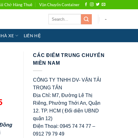
ải Chở Hàng Thuê
Vận Chuyển Container
-
NHÀ XE
LIÊN HỆ
CÁC ĐIỂM TRUNG CHUYỂN
MIỀN NAM
CÔNG TY TNHH DV- VẬN TẢI
TRỌNG TẤN
Địa Chỉ: M7, Đường Lê Thị
5
Riêng, Phường Thới An, Quận
12. TP. HCM ( Đối diện UBND
quận 12)
 Đồng
Điện Thoại: 0945 74 74 77 –
i
0912 79 79 49