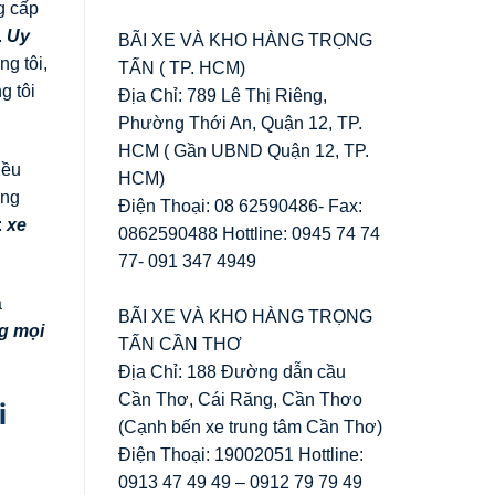
g cấp
.
Uy
BÃI XE VÀ KHO HÀNG TRỌNG
g tôi,
TẤN ( TP. HCM)
g tôi
Địa Chỉ: 789 Lê Thị Riêng,
Phường Thới An, Quận 12, TP.
HCM ( Gần UBND Quận 12, TP.
iều
HCM)
ụng
Điện Thoại: 08 62590486- Fax:
:
xe
0862590488 Hottline: 0945 74 74
77- 091 347 4949
a
BÃI XE VÀ KHO HÀNG TRỌNG
ng mọi
TẤN CẦN THƠ
Địa Chỉ: 188 Đường dẫn cầu
Cần Thơ, Cái Răng, Cần Thơo
i
(Cạnh bến xe trung tâm Cần Thơ)
Điện Thoại: 19002051 Hottline:
0913 47 49 49 – 0912 79 79 49