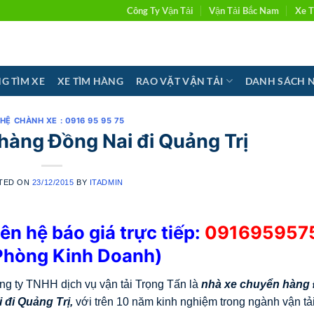
Công Ty Vận Tải
Vận Tải Bắc Nam
Xe T
G TÌM XE
XE TÌM HÀNG
RAO VẶT VẬN TẢI
DANH SÁCH 
 HỆ CHÀNH XE : 0916 95 95 75
hàng Đồng Nai đi Quảng Trị
TED ON
23/12/2015
BY
ITADMIN
iên hệ báo giá trực tiếp:
091695957
Phòng Kinh Doanh)
ng ty TNHH dịch vụ vận tải Trọng Tấn là
nhà xe chuyển hàng
i đi
Quảng Trị
,
với trên 10 năm kinh nghiệm trong ngành vận tả