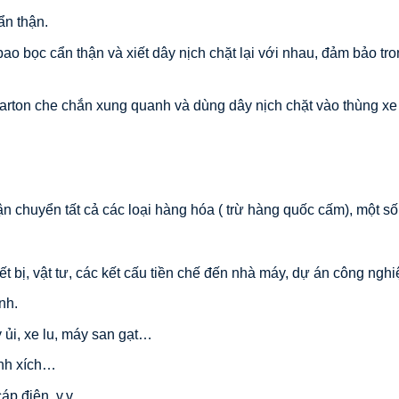
ẩn thận.
 bọc cẩn thận và xiết dây nịch chặt lại với nhau, đảm bảo tr
arton che chắn xung quanh và dùng dây nịch chặt vào thùng xe
n chuyển tất cả các loại hàng hóa ( trừ hàng quốc cấm), một số
 bị, vật tư, các kết cấu tiền chế đến nhà máy, dự án công nghi
nh.
ủi, xe lu, máy san gạt…
nh xích…
cáp điện .v.v…