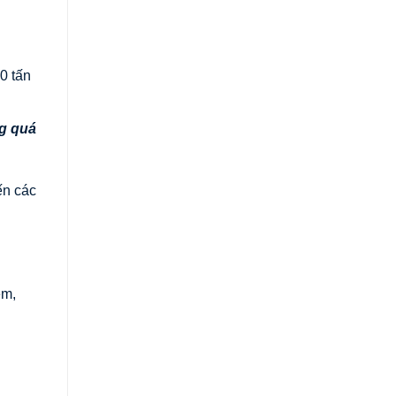
0 tấn
g quá
ến các
ệm,