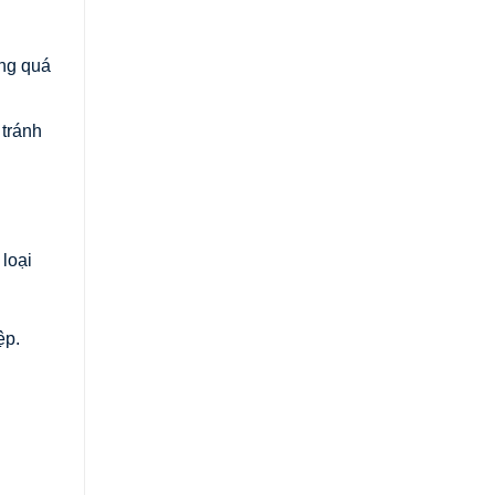
ong quá
 tránh
 loại
ệp.