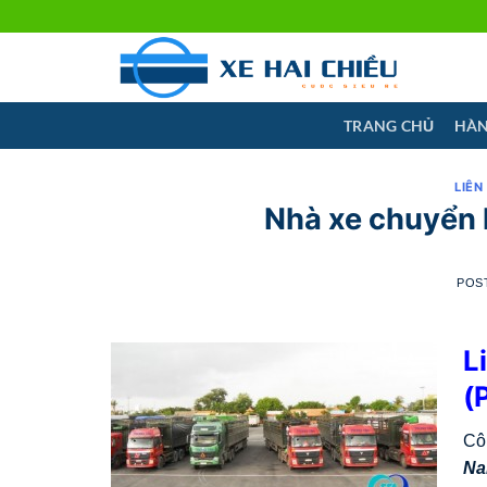
Skip
to
content
TRANG CHỦ
HÀN
LIÊN
Nhà xe chuyển 
POS
L
(
Cô
Na