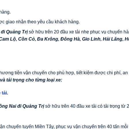
hàng.
ợc giao nhận theo yêu cầu khách hàng.
 đi
Quảng Trị
sở hữu trên 20 đầu xe tải nhẹ phục vụ chuyển hà
Cam Lộ
,
Cồn Cỏ
,
Đa Krông
,
Đông Hà
,
Gio Linh
,
Hải Lăng
,
H
hương tiện vận chuyển cho phù hợp, tiết kiệm được chi phí, an
và tải trọng cho từng loại xe:
 tải
.
ồng Nai đi
Quảng Trị
sở hữu trên 40 đầu xe tải có tải trọng từ 2
ận chuyển tuyến Miền Tây, phục vụ vận chuyển trên 40 tấn mỗi