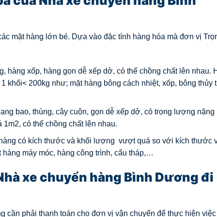
óa của Nhà xe chuyển hàng Bình
ả các mặt hàng lớn bé. Dựa vào đặc tính hàng hóa mà đơn vị Tr
g, hàng xốp, hàng gọn dễ xếp dở, có thể chồng chất lên nhau. 
1 khối< 200kg như; mặt hàng bông cách nhiệt, xốp, bông thủy t
ng bao, thùng, cây cuộn, gọn dễ xếp dở, có trọng lượng nặng 
 1m2, có thể chồng chất lên nhau.
hàng có kích thước và khối lượng vượt quá so với kích thước 
 hàng máy móc, hàng công trình, cẩu tháp,…
Nhà xe chuyển hàng Bình Dương đi
 cần phải thanh toán cho đơn vị vận chuyển để thực hiện việc