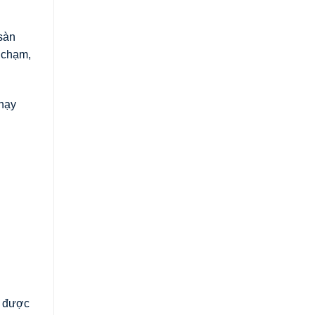
sàn
 chạm,
hạy
o được