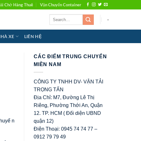
ải Chở Hàng Thuê
Vận Chuyển Container
-
NHÀ XE
LIÊN HỆ
CÁC ĐIỂM TRUNG CHUYỂN
MIỀN NAM
CÔNG TY TNHH DV- VẬN TẢI
TRỌNG TẤN
Địa Chỉ: M7, Đường Lê Thị
Riêng, Phường Thới An, Quận
12. TP. HCM ( Đối diện UBND
chuyể n
quận 12)
Điện Thoại: 0945 74 74 77 –
0912 79 79 49