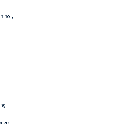
n nơi,
àng
i với