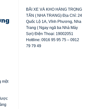
BÃI XE VÀ KHO HÀNG TRỌNG
TẤN ( NHA TRANG) Địa Chỉ: 24
ơng
Quốc Lộ 1A, Vĩnh Phương, Nha
Trang ( Ngay ngã ba Nhà Máy
Sợi) Điện Thoại: 19002051
Hottline: 0916 95 95 75 – 0912
79 79 49
g một
 được
hàng