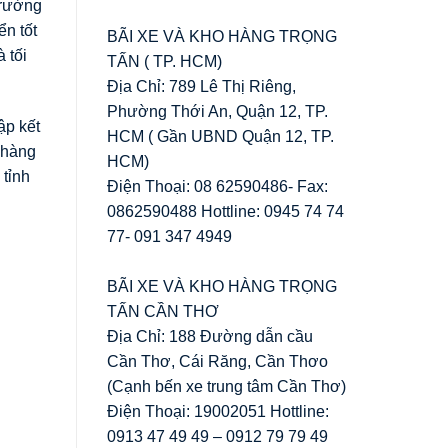
trường
ển tốt
BÃI XE VÀ KHO HÀNG TRỌNG
 tối
TẤN ( TP. HCM)
Địa Chỉ: 789 Lê Thị Riêng,
Phường Thới An, Quận 12, TP.
ập kết
HCM ( Gần UBND Quận 12, TP.
 hàng
HCM)
 tỉnh
Điện Thoại: 08 62590486- Fax:
0862590488 Hottline: 0945 74 74
77- 091 347 4949
BÃI XE VÀ KHO HÀNG TRỌNG
TẤN CẦN THƠ
Địa Chỉ: 188 Đường dẫn cầu
Cần Thơ, Cái Răng, Cần Thơo
(Cạnh bến xe trung tâm Cần Thơ)
Điện Thoại: 19002051 Hottline:
0913 47 49 49 – 0912 79 79 49