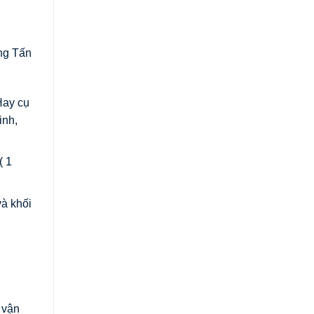
ọng Tấn
Hay cụ
inh,
( 1
và khối
 vận