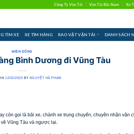
Công Ty Vận Tải
Vận Tải Bắc Nam
Xe T
G TÌM XE
XE TÌM HÀNG
RAO VẶT VẬN TẢI
DANH SÁCH 
MIỀN ĐÔNG
àng Bình Dương đi Vũng Tàu
 ON
12/02/2020
BY
NGUYỆT HÀ PHẠM
 còn gọi là bãi xe, chành xe trung chuyển, chuyên nhận vận 
đi về Vũng Tàu và ngược lại.