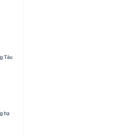
ng Tàu
ng hạ