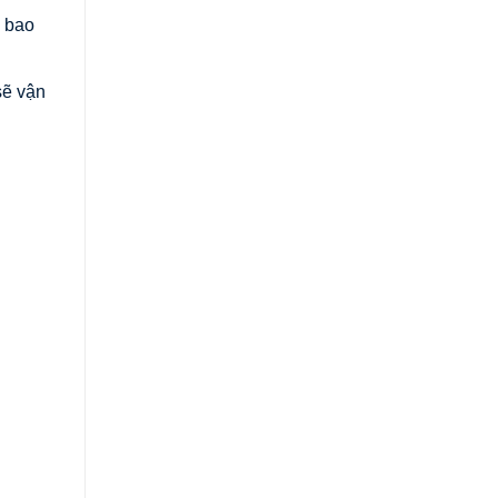
g bao
sẽ vận