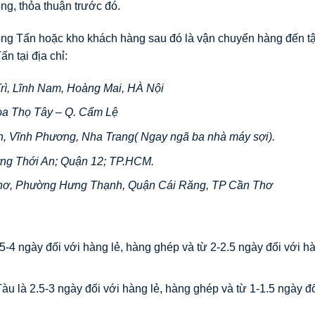
ồng, thỏa thuận trước đó.
rọng Tấn hoặc kho khách hàng sau đó là vận chuyển hàng đến tậ
ấn tại địa chỉ:
rì, Lĩnh Nam, Hoàng Mai, HÀ Nội
òa Thọ Tây – Q. Cẩm Lệ
h, Vĩnh Phương, Nha Trang( Ngay ngã ba nhà máy sợi).
ng Thới An; Quận 12; TP.HCM.
hơ, Phường Hưng Thạnh, Quận Cái Răng, TP Cần Thơ
5-4 ngày đối với hàng lẻ, hàng ghép và từ 2-2.5 ngày đối với h
u là 2.5-3 ngày đối với hàng lẻ, hàng ghép và từ 1-1.5 ngày đố