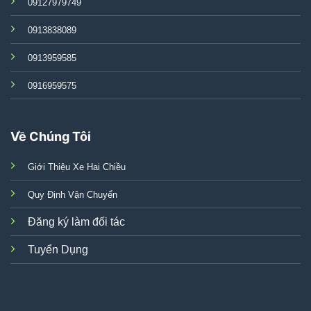
09127979749
0913838089
0913959585
0916959575
Về Chúng Tôi
Giới Thiệu Xe Hai Chiều
Quy Định Vận Chuyển
Đăng ký làm đối tác
Tuyển Dụng