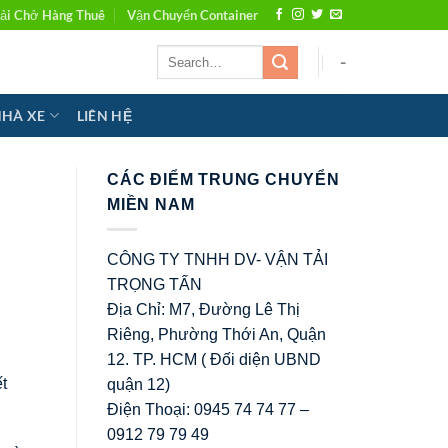
ải Chở Hàng Thuê
Vận Chuyển Container
-
NHÀ XE
LIÊN HỆ
CÁC ĐIỂM TRUNG CHUYỂN
MIỀN NAM
CÔNG TY TNHH DV- VẬN TẢI
TRỌNG TẤN
Địa Chỉ: M7, Đường Lê Thị
Riêng, Phường Thới An, Quận
12. TP. HCM ( Đối diện UBND
t
quận 12)
Điện Thoại: 0945 74 74 77 –
0912 79 79 49