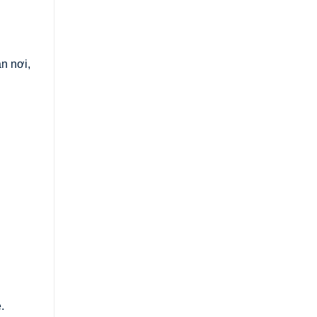
n nơi,
.