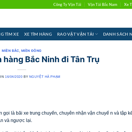
Công Ty Vận Tải
Vận Tải Bắc Nam
Xe T
G TÌM XE
XE TÌM HÀNG
RAO VẶT VẬN TẢI
DANH SÁCH 
MIỀN BẮC
,
MIỀN ĐÔNG
 hàng Bắc Ninh đi Tân Trụ
 ON
16/04/2020
BY
NGUYỆT HÀ PHẠM
gọi là bãi xe trung chuyển, chuyên nhận vận chuyể n và tập kế
An và ngược lại.