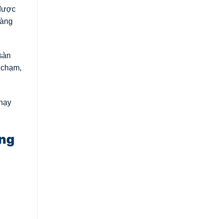
 được
hàng
sàn
 chạm,
hạy
àng