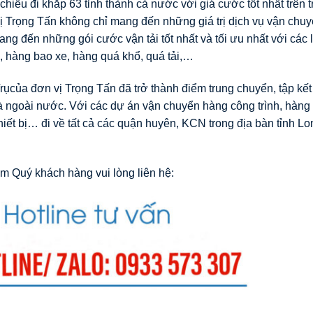
chiều đi khắp 63 tỉnh thành cả nước với giá cước tốt nhất trên 
 Trọng Tấn không chỉ mang đến những giá trị dịch vụ vận chuy
ng đến những gói cước vận tải tốt nhất và tối ưu nhất với các 
, hàng bao xe, hàng quá khổ, quá tải,…
ụcủa đơn vị Trọng Tấn đã trở thành điểm trung chuyển, tập kế
và ngoài nước. Với các dự án vận chuyển hàng công trình, hàng
iết bị… đi về tất cả các quận huyên, KCN trong địa bàn tỉnh L
m Quý khách hàng vui lòng liên hệ: