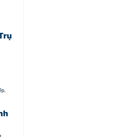
Trụ
ếp,
nh
g,