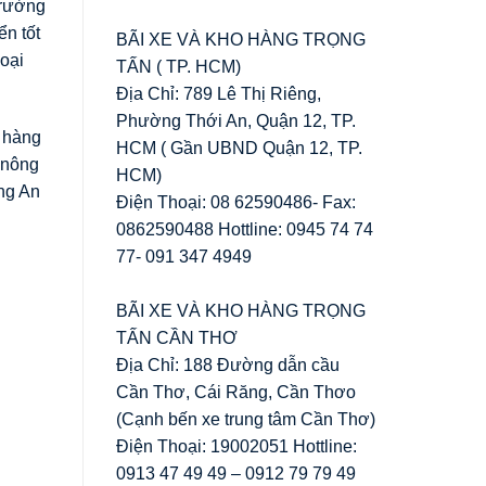
trường
ển tốt
BÃI XE VÀ KHO HÀNG TRỌNG
loại
TẤN ( TP. HCM)
Địa Chỉ: 789 Lê Thị Riêng,
Phường Thới An, Quận 12, TP.
t hàng
HCM ( Gần UBND Quận 12, TP.
 nông
HCM)
ong An
Điện Thoại: 08 62590486- Fax:
0862590488 Hottline: 0945 74 74
77- 091 347 4949
BÃI XE VÀ KHO HÀNG TRỌNG
TẤN CẦN THƠ
Địa Chỉ: 188 Đường dẫn cầu
Cần Thơ, Cái Răng, Cần Thơo
(Cạnh bến xe trung tâm Cần Thơ)
Điện Thoại: 19002051 Hottline:
0913 47 49 49 – 0912 79 79 49