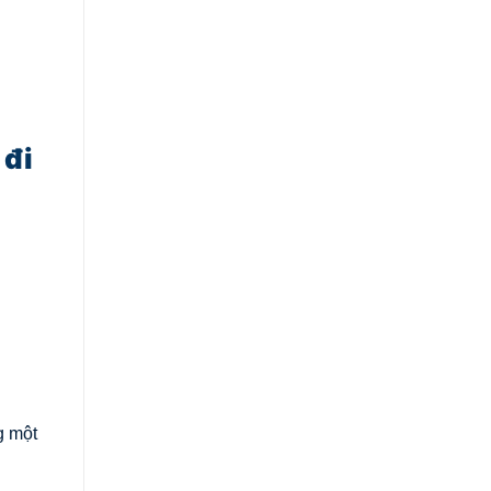
 đi
g một