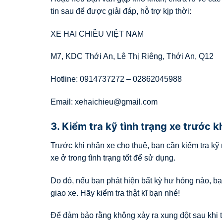
tin sau để được giải đáp, hỗ trợ kịp thời:
XE HAI CHIỀU VIỆT NAM
M7, KDC Thới An, Lê Thị Riêng, Thới An, Q12
Hotline: 0914737272 – 02862045988
Email: xehaichieu@gmail.com
3. Kiểm tra kỹ tình trạng xe trước k
Trước khi nhận xe cho thuê, bạn cần kiểm tra kỹ 
xe ở trong tình trạng tốt để sử dụng.
Do đó, nếu bạn phát hiện bất kỳ hư hỏng nào, b
giao xe. Hãy kiểm tra thật kĩ bạn nhé!
Để đảm bảo rằng không xảy ra xung đột sau khi t