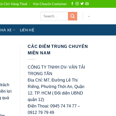
ải Chở Hàng Thuê
Vận Chuyển Container
-
NHÀ XE
LIÊN HỆ
CÁC ĐIỂM TRUNG CHUYỂN
MIỀN NAM
CÔNG TY TNHH DV- VẬN TẢI
TRỌNG TẤN
Địa Chỉ: M7, Đường Lê Thị
 trách
Riêng, Phường Thới An, Quận
yền lợi
12. TP. HCM ( Đối diện UBND
g quá
quận 12)
Điện Thoại: 0945 74 74 77 –
0912 79 79 49
tìm