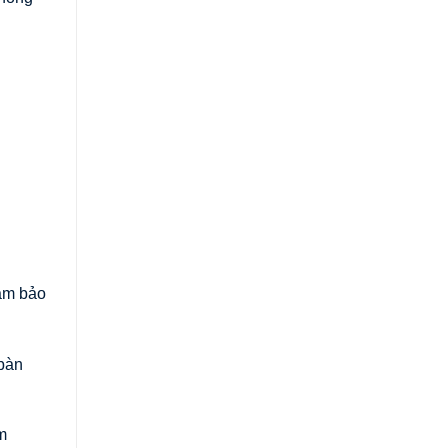
đảm bảo
 bàn
m