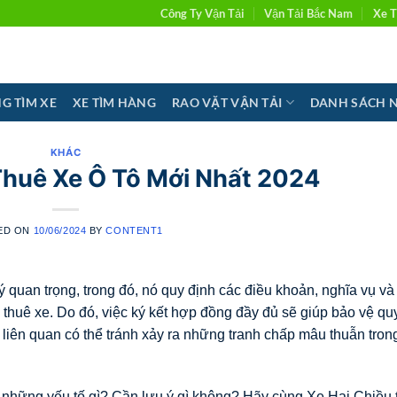
Công Ty Vận Tải
Vận Tải Bắc Nam
Xe T
G TÌM XE
XE TÌM HÀNG
RAO VẶT VẬN TẢI
DANH SÁCH 
KHÁC
huê Xe Ô Tô Mới Nhất 2024
ED ON
10/06/2024
BY
CONTENT1
 quan trọng, trong đó, nó quy định các điều khoản, nghĩa vụ và
 thuê xe. Do đó, việc ký kết hợp đồng đầy đủ sẽ giúp bảo vệ qu
 liên quan có thể tránh xảy ra những tranh chấp mâu thuẫn tron
 những yếu tố gì? Cần lưu ý gì không? Hãy cùng Xe Hai Chiều 