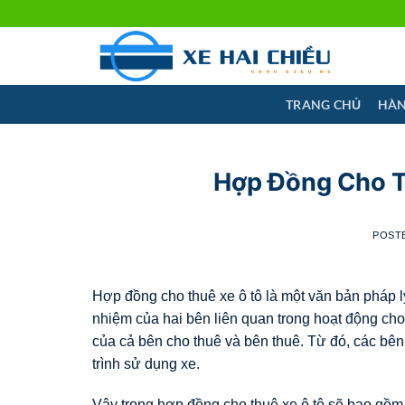
Skip
to
content
TRANG CHỦ
HÀN
Hợp Đồng Cho T
POST
Hợp đồng cho thuê xe ô tô là một văn bản pháp lý
nhiệm của hai bên liên quan trong hoạt động cho
của cả bên cho thuê và bên thuê. Từ đó, các bên
trình sử dụng xe.
Vậy trong hợp đồng cho thuê xe ô tô sẽ bao gồm