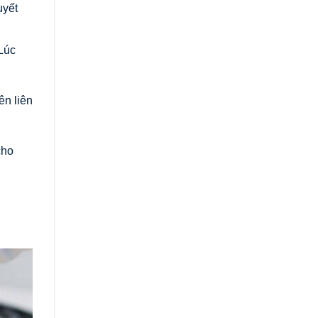
uyết
Lúc
ên liên
cho