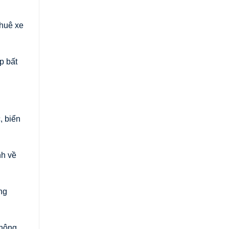
thuê xe
p bất
, biển
nh về
ng
thông