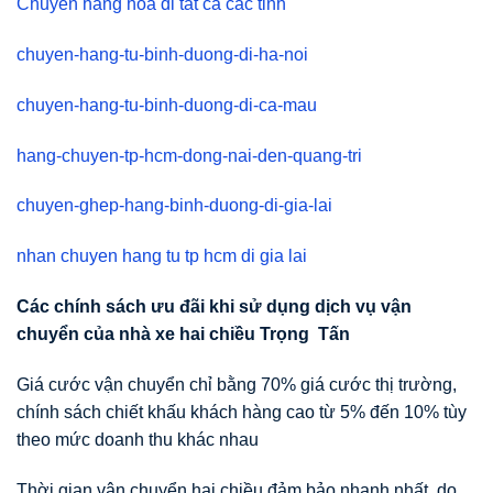
Chuyển hàng hóa đi tất cả các tỉnh
chuyen-hang-tu-binh-duong-di-ha-noi
chuyen-hang-tu-binh-duong-di-ca-mau
hang-chuyen-tp-hcm-dong-nai-den-quang-tri
chuyen-ghep-hang-binh-duong-di-gia-lai
nhan chuyen hang tu tp hcm di gia lai
Các chính sách
ư
u đãi khi s
ử
d
ụ
ng d
ị
ch v
ụ
v
ậ
n
chuy
ể
n c
ủ
a nhà xe hai chi
ề
u Tr
ọ
ng T
ấ
n
Giá cước vận chuyển chỉ bằng 70% giá cước thị trường,
chính sách chiết khấu khách hàng cao từ 5% đến 10% tùy
theo mức doanh thu khác nhau
Thời gian vận chuyển hai chiều đảm bảo nhanh nhất, do