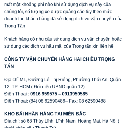
mất một khoảng phí nào khi sử dụng dịch vụ này của
chúng tôi, số lượng xe được quảng cáo tùy theo mức
doanh thu khách hàng đã sử dụng dịch vụ vận chuyển của
Trọng Tấn
Khách hàng có nhu cầu sử dụng dịch vụ vận chuyển hoặc
sử dụng các dịch vụ hậu mãi của Trọng tấn xin liên hệ
CÔNG TY V
Ậ
N CHUY
Ể
N HÀNG HAI CHI
Ề
U TR
Ọ
NG
T
Ấ
N
Địa chỉ M1, Đường Lê Thị Riêng, Phường Thới An, Quận
12. TP. HCM ( Đối diện UBND quận 12)
Điện Thoại :
0916 959575 – 0913959585
Điện Thoại: (84) 08 62590486– Fax: 08 62590488
KHO BÃI NH
Ậ
N HÀNG T
Ạ
I MI
Ề
N B
Ắ
C
Địa chỉ: số 68 Thúy Lĩnh, Lĩnh Nam, Hoàng Mai, Hà Nội (