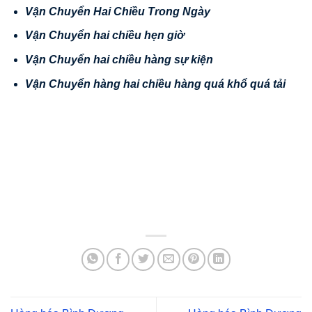
V
ậ
n Chuy
ể
n Hai Chi
ề
u Trong Ngày
V
ậ
n Chuy
ể
n hai chi
ề
u h
ẹ
n gi
ờ
V
ậ
n Chuy
ể
n hai chi
ề
u hàng s
ự
ki
ệ
n
V
ậ
n
Chuy
ể
n hàng hai chi
ề
u hàng quá kh
ổ
quá t
ả
i