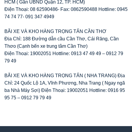
HCM ( Gần UBND Quận 12, TP. HCM)
Điện Thoại: 08 62590486- Fax: 0862590488 Hottline: 0945
74 74 77- 091 347 4949
BÃI XE VÀ KHO HÀNG TRỌNG TẤN CẦN THƠ
Địa Chỉ: 188 Đường dẫn cầu Cần Thơ, Cái Răng, Cần
Thơo (Cạnh bến xe trung tâm Cần Thơ)
Điện Thoại: 19002051 Hottline: 0913 47 49 49 – 0912 79
79 49
BÃI XE VÀ KHO HÀNG TRỌNG TẤN ( NHA TRANG) Địa
Chỉ: 24 Quốc Lộ 1A, Vĩnh Phương, Nha Trang ( Ngay ngã
ba Nhà Máy Sợi) Điện Thoại: 19002051 Hottline: 0916 95
95 75 – 0912 79 79 49