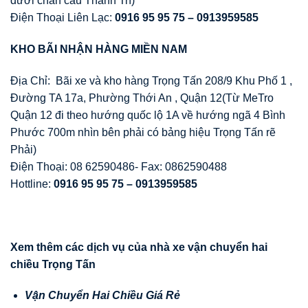
dưới chân cầu Thanh Trì)
Điện Thoại Liên Lạc:
0916 95 95 75 – 0913959585
KHO BÃI NH
Ậ
N HÀNG MI
Ề
N NAM
Địa Chỉ: Bãi xe và kho hàng Trọng Tấn 208/9 Khu Phố 1 ,
Đường TA 17a, Phường Thới An , Quận 12(Từ MeTro
Quận 12 đi theo hướng quốc lộ 1A về hướng ngã 4 Bình
Phước 700m nhìn bên phải có bảng hiệu Trọng Tấn rẽ
Phải)
Điện Thoại: 08 62590486- Fax: 0862590488
Hottline:
0916 95 95 75 – 0913959585
Xem thêm các d
ị
ch v
ụ
c
ủ
a nhà xe v
ậ
n chuy
ể
n hai
chi
ề
u Tr
ọ
ng T
ấ
n
V
ậ
n Chuy
ể
n Hai Chi
ề
u Giá R
ẻ