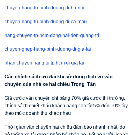
chuyen-hang-tu-binh-duong-di-ha-noi
chuyen-hang-tu-binh-duong-di-ca-mau
hang-chuyen-tp-hcm-dong-nai-den-quang-tri
chuyen-ghep-hang-binh-duong-di-gia-lai
nhan chuyen hang tu tp hcm di gia lai
Các chính sách
ư
u đãi khi s
ử
d
ụ
ng d
ị
ch v
ụ
v
ậ
n
chuy
ể
n c
ủ
a nhà xe hai chi
ề
u Tr
ọ
ng T
ấ
n
Giá cước vận chuyển chỉ bằng 70% giá cước thị trường,
chính sách chiết khấu khách hàng cao từ 5% đến 10% tùy
theo mức doanh thu khác nhau
Thời gian vận chuyển hai chiều đảm bảo nhanh nhất, do
hệ thống xe tải được phân bổ khắp nơi kết hợp với lịch xe