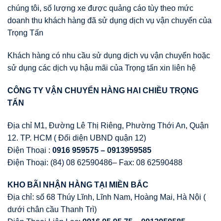
chúng tôi, số lượng xe được quảng cáo tùy theo mức
doanh thu khách hàng đã sử dụng dịch vụ vận chuyển của
Trọng Tấn
Khách hàng có nhu cầu sử dụng dịch vụ vận chuyển hoặc
sử dụng các dịch vụ hậu mãi của Trọng tấn xin liên hệ
CÔNG TY V
Ậ
N CHUY
Ể
N HÀNG HAI CHI
Ề
U TR
Ọ
NG
T
Ấ
N
Địa chỉ M1, Đường Lê Thị Riêng, Phường Thới An, Quận
12. TP. HCM ( Đối diện UBND quận 12)
Điện Thoại :
0916 959575 – 0913959585
Điện Thoại: (84) 08 62590486– Fax: 08 62590488
KHO BÃI NH
Ậ
N HÀNG T
Ạ
I MI
Ề
N B
Ắ
C
Địa chỉ: số 68 Thúy Lĩnh, Lĩnh Nam, Hoàng Mai, Hà Nội (
dưới chân cầu Thanh Trì)