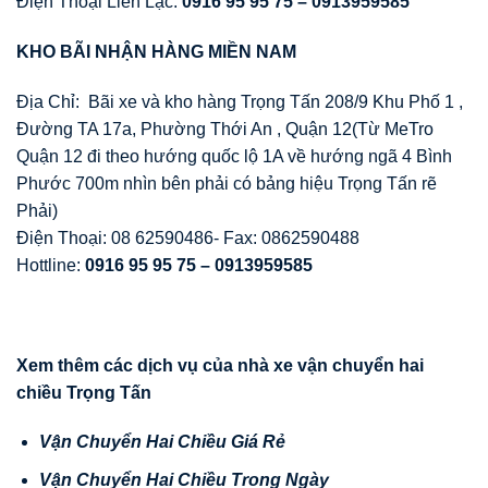
Điện Thoại Liên Lạc:
0916 95 95 75 – 0913959585
KHO BÃI NH
Ậ
N HÀNG MI
Ề
N NAM
Địa Chỉ: Bãi xe và kho hàng Trọng Tấn 208/9 Khu Phố 1 ,
Đường TA 17a, Phường Thới An , Quận 12(Từ MeTro
Quận 12 đi theo hướng quốc lộ 1A về hướng ngã 4 Bình
Phước 700m nhìn bên phải có bảng hiệu Trọng Tấn rẽ
Phải)
Điện Thoại: 08 62590486- Fax: 0862590488
Hottline:
0916 95 95 75 – 0913959585
Xem thêm các d
ị
ch v
ụ
c
ủ
a nhà xe v
ậ
n chuy
ể
n hai
chi
ề
u Tr
ọ
ng T
ấ
n
V
ậ
n Chuy
ể
n Hai Chi
ề
u Giá R
ẻ
V
ậ
n Chuy
ể
n Hai Chi
ề
u Trong Ngày