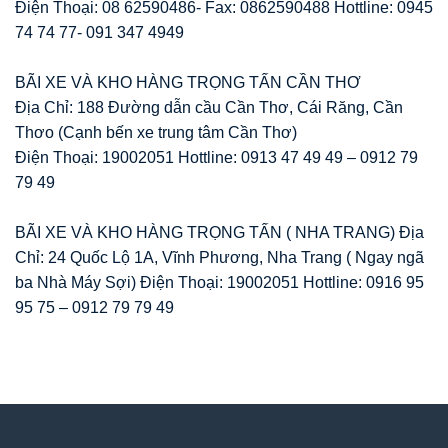
Điện Thoại: 08 62590486- Fax: 0862590488 Hottline: 0945
74 74 77- 091 347 4949
BÃI XE VÀ KHO HÀNG TRỌNG TẤN CẦN THƠ
Địa Chỉ: 188 Đường dẫn cầu Cần Thơ, Cái Răng, Cần
Thơo (Cạnh bến xe trung tâm Cần Thơ)
Điện Thoại: 19002051 Hottline: 0913 47 49 49 – 0912 79
79 49
BÃI XE VÀ KHO HÀNG TRỌNG TẤN ( NHA TRANG) Địa
Chỉ: 24 Quốc Lộ 1A, Vĩnh Phương, Nha Trang ( Ngay ngã
ba Nhà Máy Sợi) Điện Thoại: 19002051 Hottline: 0916 95
95 75 – 0912 79 79 49