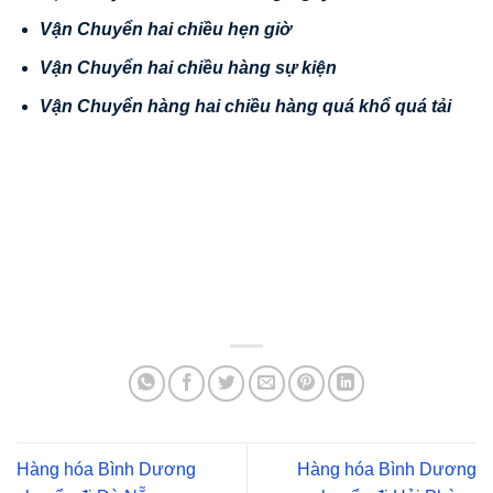
V
ậ
n Chuy
ể
n hai chi
ề
u h
ẹ
n gi
ờ
V
ậ
n Chuy
ể
n hai chi
ề
u hàng s
ự
ki
ệ
n
V
ậ
n
Chuy
ể
n hàng hai chi
ề
u hàng quá kh
ổ
quá t
ả
i
Hàng hóa Bình Dương
Hàng hóa Bình Dương