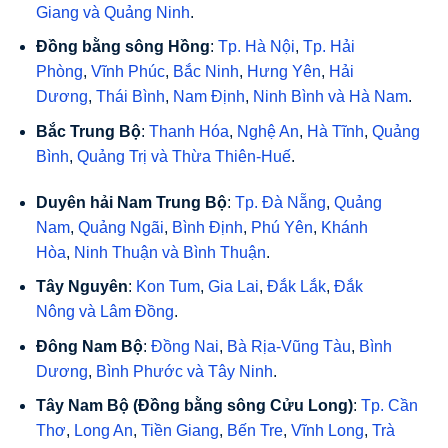
Giang
và
Quảng Ninh
.
Đồng bằng sông Hồng
:
Tp. Hà Nội
,
Tp. Hải
Phòng
,
Vĩnh Phúc
,
Bắc Ninh
,
Hưng Yên
,
Hải
Dương
,
Thái Bình
,
Nam Định
,
Ninh Bình
và
Hà Nam
.
Bắc Trung Bộ
:
Thanh Hóa
,
Nghệ An
,
Hà Tĩnh
,
Quảng
Bình
,
Quảng Trị
và
Thừa Thiên-Huế
.
Duyên hải Nam Trung Bộ
:
Tp. Đà Nẵng
,
Quảng
Nam
,
Quảng Ngãi
,
Bình Định
,
Phú Yên
,
Khánh
Hòa
,
Ninh Thuận
và
Bình Thuận
.
Tây Nguyên
:
Kon Tum
,
Gia Lai
,
Đắk Lắk
,
Đắk
Nông
và
Lâm Đồng
.
Đông Nam Bộ
:
Đồng Nai
,
Bà Rịa-Vũng Tàu
,
Bình
Dương
,
Bình Phước
và
Tây Ninh
.
Tây Nam Bộ
(Đồng bằng sông Cửu Long)
:
Tp. Cần
Thơ
,
Long An
,
Tiền Giang
,
Bến Tre
,
Vĩnh Long
,
Trà