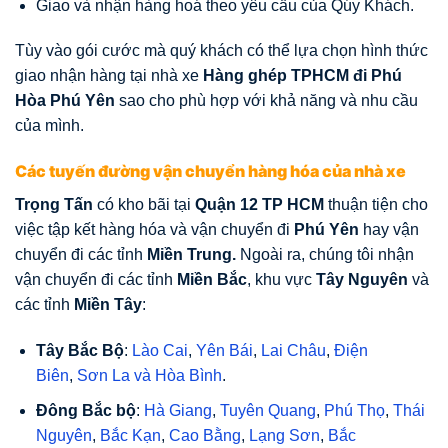
Giao và nhận hàng hoá theo yêu cầu của Qúy Khách.
Tùy vào gói cước mà quý khách có thể lựa chọn hình thức
giao nhận hàng tại nhà xe
Hàng ghép TPHCM đi Phú
Hòa Phú Yên
sao cho phù hợp với khả năng và nhu cầu
của mình.
Các tuyến đường vận chuyển hàng hóa của nhà xe
Trọng Tấn
có kho bãi tại
Quận 12 TP HCM
thuận tiện cho
việc tập kết hàng hóa và vận chuyển đi
Phú Yên
hay vận
chuyển đi các tỉnh
Miền Trung.
Ngoài ra, chúng tôi nhận
vận chuyển đi các tỉnh
Miền Bắc
, khu vực
Tây Nguyên
và
các tỉnh
Miền Tây
:
Tây Bắc Bộ
:
Lào Cai
,
Yên Bái
,
Lai Châu
,
Điện
Biên
,
Sơn La
và
Hòa Bình
.
Đông Bắc bộ
:
Hà Giang
,
Tuyên Quang
,
Phú Thọ
,
Thái
Nguyên
,
Bắc Kạn
,
Cao Bằng
,
Lạng Sơn
,
Bắc