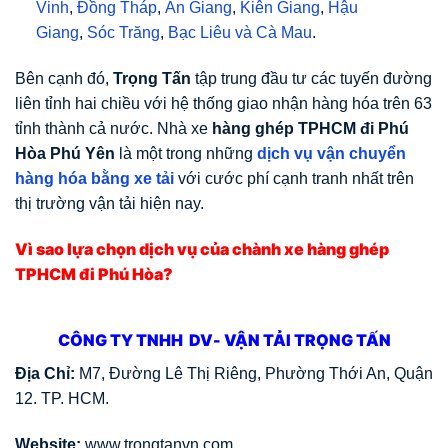
Vinh
,
Đồng Tháp
,
An Giang
,
Kiên Giang
,
Hậu
Giang
,
Sóc Trăng
,
Bạc Liêu
và
Cà Mau
.
Bên cạnh đó,
Trọng Tấn
tập trung đầu tư các tuyến đường
liên tỉnh hai chiều với hệ thống giao nhận hàng hóa trên 63
tỉnh thành cả nước. Nhà xe
hàng ghép TPHCM đi Phú
Hòa Phú Yên
là một trong những
dịch vụ vận chuyển
hàng hóa bằng xe tải
với cước phí cạnh tranh nhất trên
thị trường vận tải hiện nay.
Vì sao lựa chọn dịch vụ của chành xe hàng ghép
TPHCM đi Phú Hòa?
CÔNG TY TNHH DV- VẬN TẢI TRỌNG TẤN
Địa Chỉ:
M7, Đường Lê Thị Riêng, Phường Thới An, Quận
12. TP. HCM.
Website:
www.trongtanvn.com