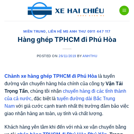
Skip
to
content
MIỀN TRUNG
,
LIÊN HỆ MS ANH THƯ 0911 447 117
Hàng ghép TPHCM đi Phú Hòa
POSTED ON
26/11/2019
BY
ANHTHU
Chành xe hàng ghép TPHCM đi Phú Hòa
là tuyến
đường vận chuyển hàng hóa chính của công ty
Vận Tải
Trọng Tấn
, chúng tôi nhận
chuyển hàng đi các tỉnh thành
của cả nước
, đặc biệt là
tuyến đường dài Bắc Trung
Nam
với giá cước cạnh tranh nhất thị trường đảm bảo việc
giao nhận hàng an toàn, uy tính và chất lượng.
Khách hàng yên tâm khi đến với nhà xe vận chuyển bằng