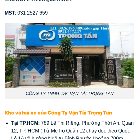
MST:
031 2527 659
CÔNG TY TNHH DV- VẬN TẢI TRỌNG TẤN
Kho và bãi xe của Công Ty Vận Tải Trọng Tấn
Tại TP.HCM:
789 Lê Thị Riêng, Phường Thới An, Quận
12, TP. HCM ( Từ MeTro Quận 12 chạy dọc theo Quốc
Lộ 1A về hướng Ngã tư Bình Phước khoảng 700m,