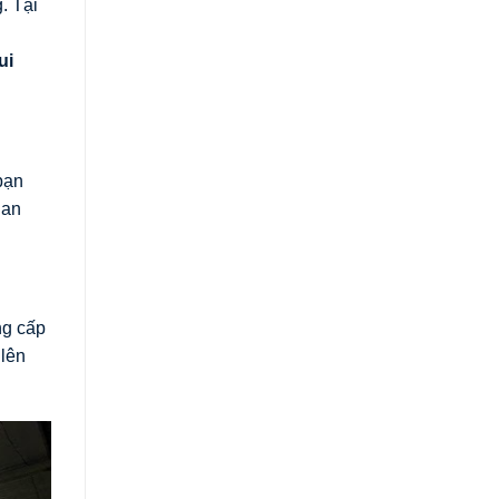
. Tại
ui
bạn
ian
ng cấp
 lên