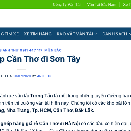
Công Ty Vận Tải
Vận Tải Bắc Nam
Xe T
G TÌM XE
XE TÌM HÀNG
RAO VẶT VẬN TẢI
DANH SÁCH 
S ANH THƯ 0911 447 117
,
MIỀN BẮC
p Cần Thơ đi Sơn Tây
TED ON
20/07/2020
BY
ANHTHU
ành xe vận tải
Trọng Tấn
là một trong những tuyến đường hai 
trên thị trường vận tải hiện nay, Chúng tôi có các kho bãi lớn
ng, Nha Trang, Tp. HCM, Cần Thơ, Đắk Lắk.
 ghép hàng giá rẻ Cần Thơ đi Hà Nội
có các đầu xe hiện đại, 
 tấn, 10 tấn, 15 tấn, 18 tấn,… Các đầu xe chuyên dụng vận chuyển 