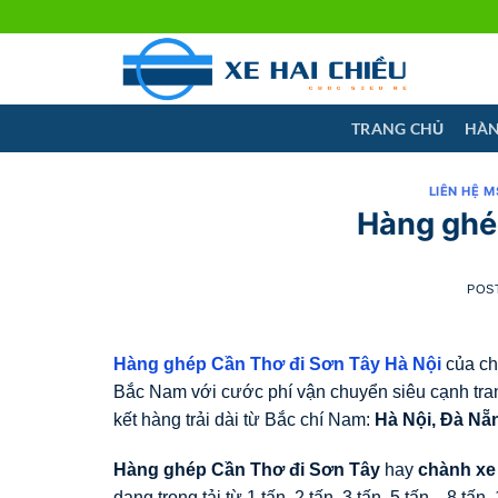
Skip
to
content
TRANG CHỦ
HÀN
LIÊN HỆ M
Hàng ghé
POS
Hàng ghép Cần Thơ đi Sơn Tây Hà Nội
của ch
Bắc Nam với cước phí vận chuyển siêu cạnh tranh 
kết hàng trải dài từ Bắc chí Nam:
Hà Nội, Đà Nẵ
Hàng ghép Cần Thơ đi Sơn Tây
hay
chành xe
dạng trọng tải từ 1 tấn, 2 tấn, 3 tấn, 5 tấn,.. 8