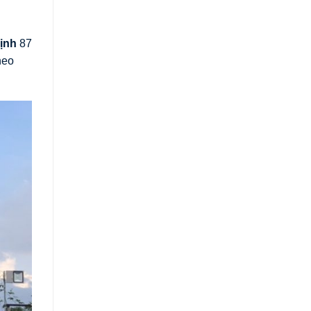
ịnh
87
heo