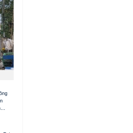
đồng
ên
nh…