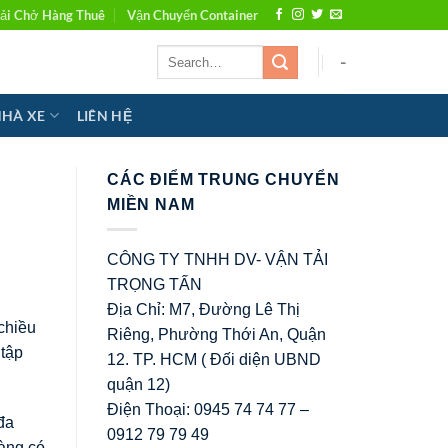
ải Chở Hàng Thuê
Vận Chuyển Container
-
NHÀ XE
LIÊN HỆ
CÁC ĐIỂM TRUNG CHUYỂN
MIỀN NAM
CÔNG TY TNHH DV- VẬN TẢI
TRỌNG TẤN
Địa Chỉ: M7, Đường Lê Thị
chiều
Riêng, Phường Thới An, Quận
 tập
12. TP. HCM ( Đối diện UBND
quận 12)
Điện Thoại: 0945 74 74 77 –
đa
0912 79 79 49
hàng có