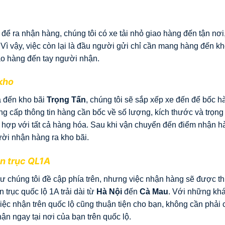
ể ra nhận hàng, chúng tôi có xe tải nhỏ giao hàng đến tận nơi
 Vì vậy, việc còn lại là đầu người gửi chỉ cần mang hàng đến kh
iao hàng đến tay người nhận.
 kho
a đến kho bãi
Trọng Tấn
, chúng tôi sẽ sắp xếp xe đến để bốc h
ung cấp thông tin hàng cần bốc về số lượng, kích thước và trọn
 hợp với tất cả hàng hóa. Sau khi vận chuyển đến điểm nhận h
ời nhận hàng ra kho bãi.
ên trục QL1A
hư chúng tôi đề cập phía trên, nhưng việc nhận hàng sẽ được t
trục quốc lộ 1A trải dài từ
Hà Nội
đến
Cà Mau
. Với những kh
việc nhận trên quốc lộ cũng thuận tiện cho bạn, không cần phải 
ận ngay tại nơi của bạn trên quốc lộ.