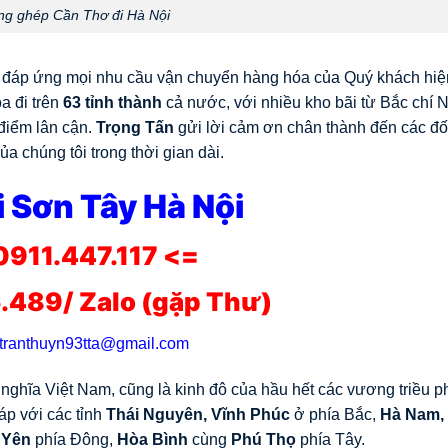
g ghép Cần Thơ đi Hà Nội
n đáp ứng mọi nhu cầu vận chuyển hàng hóa của Quý khách hiệ
a đi trên
63 tỉnh thành
cả nước, với nhiều kho bãi từ Bắc chí
 điểm lân cận.
Trọng Tấn
gửi lời cảm ơn chân thành đến các đối
a chúng tôi trong thời gian dài.
 Sơn Tây Hà Nội
0911.447.117 <=
.489/ Zalo (gặp Thư)
tranthuyn93tta@gmail.com
nghĩa Việt Nam, cũng là kinh đô của hầu hết các vương triều 
iáp với các tỉnh
Thái Nguyên, Vĩnh Phúc
ở phía Bắc,
Hà Nam,
 Yên
phía Đông,
Hòa Bình
cùng
Phú Thọ
phía Tây.