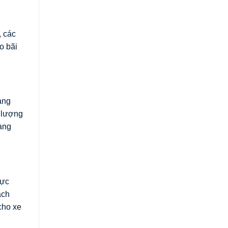
, các
o bãi
àng
g lượng
àng
hực
ách
cho xe