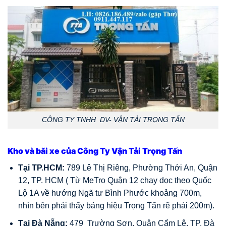
CÔNG TY TNHH DV- VẬN TẢI TRỌNG TẤN
Kho và bãi xe của Công Ty Vận Tải Trọng Tấn
Tại TP.HCM:
789 Lê Thị Riêng, Phường Thới An, Quận
12, TP. HCM ( Từ MeTro Quận 12 chạy dọc theo Quốc
Lộ 1A về hướng Ngã tư Bình Phước khoảng 700m,
nhìn bên phải thấy bảng hiệu Trọng Tấn rẽ phải 200m).
Tại Đà Nẵng:
479 Trường Sơn, Quận Cẩm Lệ, TP. Đà