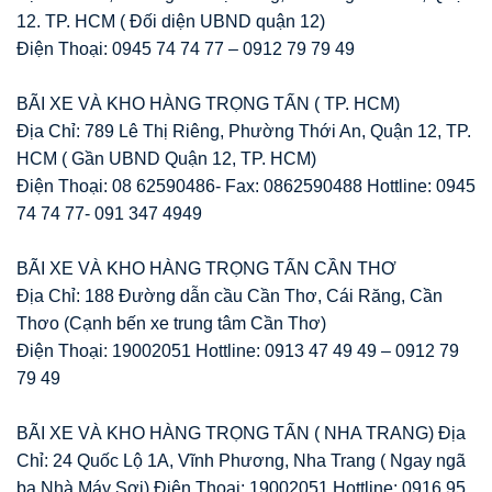
12. TP. HCM ( Đối diện UBND quận 12)
Điện Thoại: 0945 74 74 77 – 0912 79 79 49
BÃI XE VÀ KHO HÀNG TRỌNG TẤN ( TP. HCM)
Địa Chỉ: 789 Lê Thị Riêng, Phường Thới An, Quận 12, TP.
HCM ( Gần UBND Quận 12, TP. HCM)
Điện Thoại: 08 62590486- Fax: 0862590488 Hottline: 0945
74 74 77- 091 347 4949
BÃI XE VÀ KHO HÀNG TRỌNG TẤN CẦN THƠ
Địa Chỉ: 188 Đường dẫn cầu Cần Thơ, Cái Răng, Cần
Thơo (Cạnh bến xe trung tâm Cần Thơ)
Điện Thoại: 19002051 Hottline: 0913 47 49 49 – 0912 79
79 49
BÃI XE VÀ KHO HÀNG TRỌNG TẤN ( NHA TRANG) Địa
Chỉ: 24 Quốc Lộ 1A, Vĩnh Phương, Nha Trang ( Ngay ngã
ba Nhà Máy Sợi) Điện Thoại: 19002051 Hottline: 0916 95