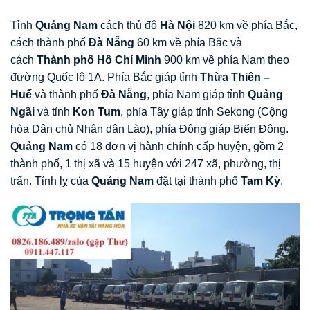
Tỉnh
Quảng Nam
cách thủ đô
Hà Nội
820 km về phía Bắc,
cách thành phố
Đà Nẵng
60 km về phía Bắc và
cách
Thành phố Hồ Chí Minh
900 km về phía Nam theo
đường Quốc lộ 1A. Phía Bắc giáp tỉnh
Thừa Thiên –
Huế
và thành phố
Đà Nẵng
, phía Nam giáp tỉnh
Quảng
Ngãi
và tỉnh
Kon Tum
, phía Tây giáp tỉnh Sekong (Cộng
hòa Dân chủ Nhân dân Lào), phía Đông giáp Biển Đông.
Quảng Nam
có 18 đơn vị hành chính cấp huyện, gồm 2
thành phố, 1 thị xã và 15 huyện với 247 xã, phường, thị
trấn. Tỉnh lỵ của
Quảng Nam
đặt tại thành phố
Tam Kỳ
.