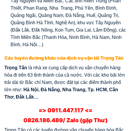
Tây Nguyên và Miền Bắc. Các tỉnh miền Trung (Phan
Thiết, Phan Rang, Nha Trang, Phú Yên, Bình Định,
Quảng Ngãi, Quảng Nam, Đà Nẵng, Huế, Quảng Trị,
Quảng Bình Hà Tĩnh, Nghệ An), khu vực Tây Nguyên
(Đắk Lắk, Đắk Nông, Kon Tum, Gia Lai, Lâm Đồng), các
Tỉnh Miền Bắc (Thanh Hóa, Ninh Bình, Hà Nam, Ninh
Bình, Hà Nội…)
Các tuyến đường khác của dịch vụ vận tải Trọng Tấn
Trọng Tấn
là nhà xe cung cấp dịch vụ vận chuyển hàng
hóa đi trên 63 tỉnh thành của cả nước. Với các kho bãi lớn
trải dài từ Bắc chí Nam, được đặt tại các điểm thành phố
lớn như:
Hà Nội, Đà Nẵng, Nha Trang, Tp. HCM, Cần
Thơ, Đắk Lắk…
=> 0911.447.117 <=
0826.186.489/ Zalo (gặp Thư)
Trọng Tấn có các tuyến đường vận chuyển hàng hóa Bắc