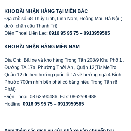
KHO BÃI NH
Ậ
N HÀNG T
Ạ
I MI
Ề
N B
Ắ
C
Địa chỉ: số 68 Thúy Lĩnh, Lĩnh Nam, Hoàng Mai, Hà Nội (
dưới chân cầu Thanh Trì)
Điện Thoại Liên Lạc:
0916 95 95 75 – 0913959585
KHO BÃI NH
Ậ
N HÀNG MI
Ề
N NAM
Địa Chỉ: Bãi xe và kho hàng Trọng Tấn 208/9 Khu Phố 1 ,
Đường TA 17a, Phường Thới An , Quận 12(Từ MeTro
Quận 12 đi theo hướng quốc lộ 1A về hướng ngã 4 Bình
Phước 700m nhìn bên phải có bảng hiệu Trọng Tấn rẽ
Phải)
Điện Thoại: 08 62590486- Fax: 0862590488
Hottline:
0916 95 95 75 – 0913959585
Xem thêm các d
ị
ch v
ụ
c
ủ
a nhà xe v
ậ
n chuy
ể
n hai