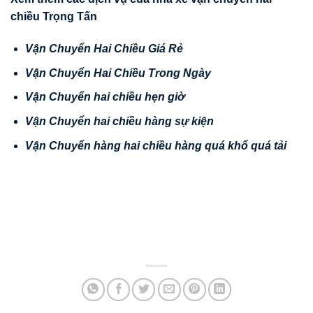
chi
ề
u Tr
ọ
ng T
ấ
n
V
ậ
n Chuy
ể
n Hai Chi
ề
u Giá R
ẻ
V
ậ
n Chuy
ể
n Hai Chi
ề
u Trong Ngày
V
ậ
n Chuy
ể
n hai chi
ề
u h
ẹ
n gi
ờ
V
ậ
n Chuy
ể
n hai chi
ề
u hàng s
ự
ki
ệ
n
V
ậ
n
Chuy
ể
n hàng hai chi
ề
u hàng quá kh
ổ
quá t
ả
i