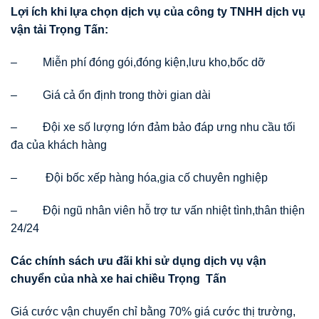
Lợi ích khi lựa chọn dịch vụ của công ty TNHH dịch vụ
vận tải Trọng Tấn:
– Miễn phí đóng gói,đóng kiện,lưu kho,bốc dỡ
– Giá cả ổn định trong thời gian dài
– Đội xe số lượng lớn đảm bảo đáp ưng nhu cầu tối
đa của khách hàng
– Đội bốc xếp hàng hóa,gia cố chuyên nghiệp
– Đội ngũ nhân viên hỗ trợ tư vấn nhiệt tình,thân thiện
24/24
Các chính sách
ư
u đãi khi s
ử
d
ụ
ng d
ị
ch v
ụ
v
ậ
n
chuy
ể
n c
ủ
a nhà xe hai chi
ề
u Tr
ọ
ng T
ấ
n
Giá cước vận chuyển chỉ bằng 70% giá cước thị trường,