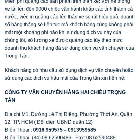
Miễn phí quảng cáo sản phẩm trên thân xe: Với hệ thống
xe tải lên đến 9000 chiếc vận hành khắp các tỉnh thành cả
nước, việc in quảng cáo lên thân xe sẽ rất hiệu quả, doanh
số hàng tháng sẽ liên tục mà khách hàng cũng không phải
mất một khoảng phí nào khi sử dụng dịch vụ này của
chúng tôi, số lượng xe được quảng cáo tùy theo mức
doanh thu khách hàng đã sử dụng dịch vụ vận chuyển của
Trọng Tấn.
Khách hàng có nhu cầu sử dụng dịch vụ vận chuyển hoặc
sử dụng các dịch vụ hậu mãi của Trọng tấn xin liên hệ:
CÔNG TY V
Ậ
N CHUY
Ể
N HÀNG HAI CHI
Ề
U TR
Ọ
NG
T
Ấ
N
Địa chỉ M1, Đường Lê Thị Riêng, Phường Thới An, Quận
12. TP. HCM ( Đối diện UBND quận 12)
Điện Thoại :
0916 959575 – 0913959585
Điện Thoại: (84) 08 62590486– Fax: 08 62590488