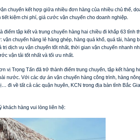
ận chuyển kết hợp giữa nhiều đơn hàng của nhiều chủ thể, d
tiết kiệm chi phí, giá cước vận chuyển cho doanh nghiệp.
à điểm tập kết và trung chuyển hàng hai chiều đi khắp 63 tỉnh 
 vận chuyển hàng lẻ hàng ghép, hàng quá khổ, quá tải, hàng b
trị dịch vụ vận chuyển tốt nhất, thời gian vận chuyển nhanh n
 vận tải tốt nhất và tối ưu nhất.
 vị Trọng Tấn đã trở thành điểm trung chuyển, tập kết hàng h
goài nước. Với các dự án vận chuyển hàng công trình, hàng nôn
ị… đi về tất cả các quận huyên, KCN trong địa bàn tỉnh Bắc Gi
 khách hàng vui lòng liên hệ: