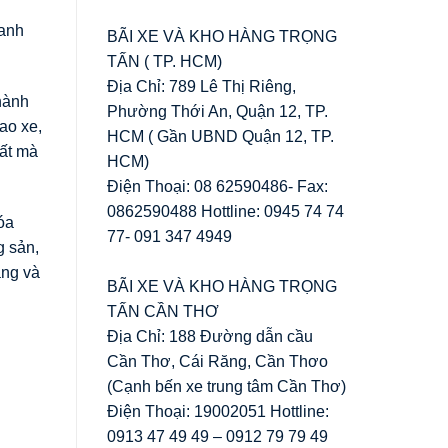
oanh
BÃI XE VÀ KHO HÀNG TRỌNG
TẤN ( TP. HCM)
Địa Chỉ: 789 Lê Thị Riêng,
thành
Phường Thới An, Quận 12, TP.
ao xe,
HCM ( Gần UBND Quận 12, TP.
hất mà
HCM)
Điện Thoại: 08 62590486- Fax:
0862590488 Hottline: 0945 74 74
óa
77- 091 347 4949
g sản,
ang và
BÃI XE VÀ KHO HÀNG TRỌNG
TẤN CẦN THƠ
Địa Chỉ: 188 Đường dẫn cầu
Cần Thơ, Cái Răng, Cần Thơo
(Cạnh bến xe trung tâm Cần Thơ)
Điện Thoại: 19002051 Hottline:
0913 47 49 49 – 0912 79 79 49