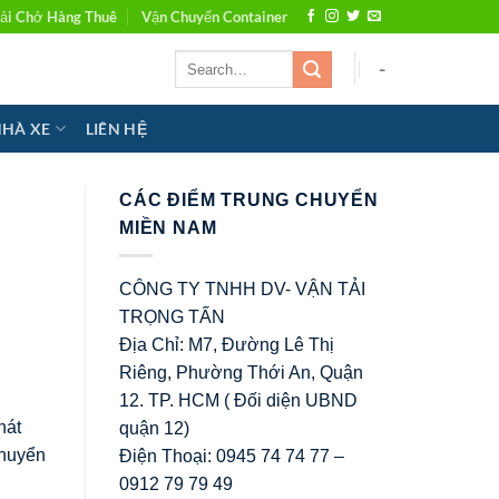
ải Chở Hàng Thuê
Vận Chuyển Container
-
NHÀ XE
LIÊN HỆ
CÁC ĐIỂM TRUNG CHUYỂN
MIỀN NAM
CÔNG TY TNHH DV- VẬN TẢI
TRỌNG TẤN
Địa Chỉ: M7, Đường Lê Thị
Riêng, Phường Thới An, Quận
12. TP. HCM ( Đối diện UBND
hát
quận 12)
chuyển
Điện Thoại: 0945 74 74 77 –
0912 79 79 49