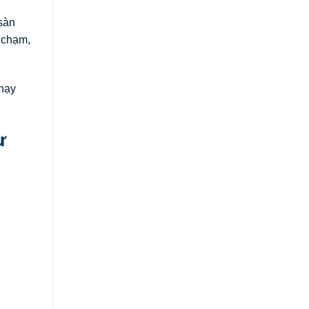
sàn
 chạm,
hạy
ừ