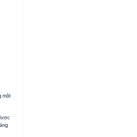
g một
 được
hàng