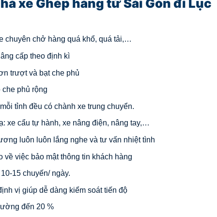
hà xe Ghép hàng từ Sài Gòn đi Lục
 xe chuyên chở hàng quá khổ, quá tải,…
âng cấp theo định kì
ơn trượt và bạt che phủ
ộ che phủ rộng
i mỗi tỉnh đều có chành xe trung chuyển.
ạ: xe cẩu tự hành, xe nâng điện, nâng tay,…
hương luôn luôn lắng nghe và tư vấn nhiệt tình
o về việc bảo mật thông tin khách hàng
ừ 10-15 chuyến/ ngày.
định vị giúp dễ dàng kiểm soát tiến độ
trường đến 20 %