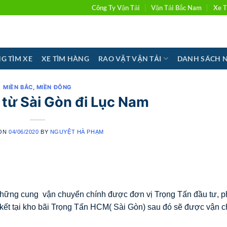
Công Ty Vận Tải
Vận Tải Bắc Nam
Xe T
G TÌM XE
XE TÌM HÀNG
RAO VẶT VẬN TẢI
DANH SÁCH 
MIỀN BẮC
,
MIỀN ĐÔNG
từ Sài Gòn đi Lục Nam
 ON
04/06/2020
BY
NGUYỆT HÀ PHẠM
những cung vận chuyển chính được đơn vị Trọng Tấn đầu tư, p
p kết tại kho bãi Trọng Tấn HCM( Sài Gòn) sau đó sẽ được vận 