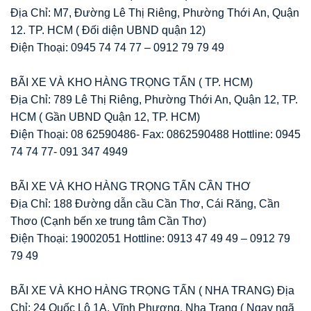
Địa Chỉ: M7, Đường Lê Thị Riêng, Phường Thới An, Quận
12. TP. HCM ( Đối diện UBND quận 12)
Điện Thoại: 0945 74 74 77 – 0912 79 79 49
BÃI XE VÀ KHO HÀNG TRỌNG TẤN ( TP. HCM)
Địa Chỉ: 789 Lê Thị Riêng, Phường Thới An, Quận 12, TP.
HCM ( Gần UBND Quận 12, TP. HCM)
Điện Thoại: 08 62590486- Fax: 0862590488 Hottline: 0945
74 74 77- 091 347 4949
BÃI XE VÀ KHO HÀNG TRỌNG TẤN CẦN THƠ
Địa Chỉ: 188 Đường dẫn cầu Cần Thơ, Cái Răng, Cần
Thơo (Cạnh bến xe trung tâm Cần Thơ)
Điện Thoại: 19002051 Hottline: 0913 47 49 49 – 0912 79
79 49
BÃI XE VÀ KHO HÀNG TRỌNG TẤN ( NHA TRANG) Địa
Chỉ: 24 Quốc Lộ 1A, Vĩnh Phương, Nha Trang ( Ngay ngã