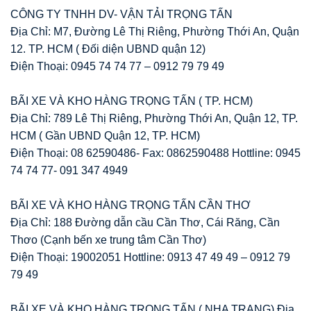
CÔNG TY TNHH DV- VẬN TẢI TRỌNG TẤN
Địa Chỉ: M7, Đường Lê Thị Riêng, Phường Thới An, Quận
12. TP. HCM ( Đối diện UBND quận 12)
Điện Thoại: 0945 74 74 77 – 0912 79 79 49
BÃI XE VÀ KHO HÀNG TRỌNG TẤN ( TP. HCM)
Địa Chỉ: 789 Lê Thị Riêng, Phường Thới An, Quận 12, TP.
HCM ( Gần UBND Quận 12, TP. HCM)
Điện Thoại: 08 62590486- Fax: 0862590488 Hottline: 0945
74 74 77- 091 347 4949
BÃI XE VÀ KHO HÀNG TRỌNG TẤN CẦN THƠ
Địa Chỉ: 188 Đường dẫn cầu Cần Thơ, Cái Răng, Cần
Thơo (Cạnh bến xe trung tâm Cần Thơ)
Điện Thoại: 19002051 Hottline: 0913 47 49 49 – 0912 79
79 49
BÃI XE VÀ KHO HÀNG TRỌNG TẤN ( NHA TRANG) Địa