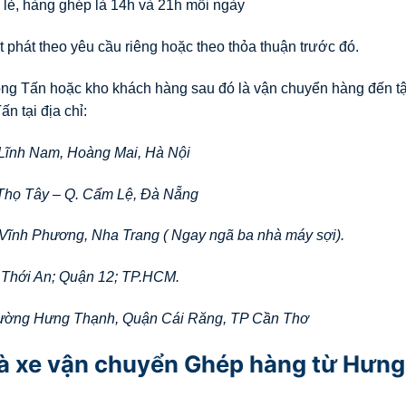
 lẻ, hàng ghép là 14h và 21h mỗi ngày
 phát theo yêu cầu riêng hoặc theo thỏa thuận trước đó.
rọng Tấn hoặc kho khách hàng sau đó là vận chuyển hàng đến tậ
ấn tại địa chỉ:
 Lĩnh Nam, Hoàng Mai, Hà Nội
Thọ Tây – Q. Cẩm Lệ, Đà Nẵng
 Vĩnh Phương, Nha Trang ( Ngay ngã ba nhà máy sợi).
 Thới An; Quận 12; TP.HCM.
ường Hưng Thạnh, Quận Cái Răng, TP Cần Thơ
hà xe vận chuyển Ghép hàng từ Hưng