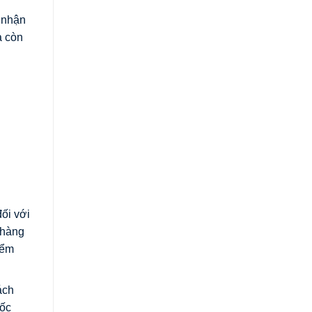
o nhận
à còn
ối với
 hàng
iểm
ách
bốc