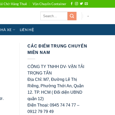
ải Chở Hàng Thuê
Vận Chuyển Container
-
NHÀ XE
LIÊN HỆ
CÁC ĐIỂM TRUNG CHUYỂN
MIỀN NAM
CÔNG TY TNHH DV- VẬN TẢI
TRỌNG TẤN
Địa Chỉ: M7, Đường Lê Thị
Riêng, Phường Thới An, Quận
12. TP. HCM ( Đối diện UBND
ơ.
quận 12)
Điện Thoại: 0945 74 74 77 –
0912 79 79 49