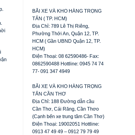
p.
BÃI XE VÀ KHO HÀNG TRỌNG
TẤN ( TP. HCM)
.
Địa Chỉ: 789 Lê Thị Riêng,
hời
Phường Thới An, Quận 12, TP.
HCM ( Gần UBND Quận 12, TP.
HCM)
i
Điện Thoại: 08 62590486- Fax:
 vận
0862590488 Hottline: 0945 74 74
77- 091 347 4949
BÃI XE VÀ KHO HÀNG TRỌNG
TẤN CẦN THƠ
Địa Chỉ: 188 Đường dẫn cầu
Cần Thơ, Cái Răng, Cần Thơo
(Cạnh bến xe trung tâm Cần Thơ)
Điện Thoại: 19002051 Hottline:
0913 47 49 49 – 0912 79 79 49