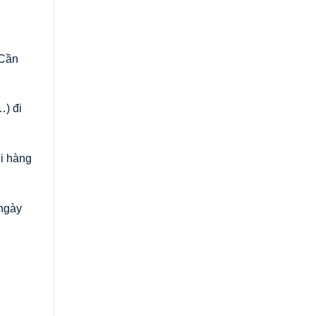
 Cần
…) đi
i hàng
 ngày