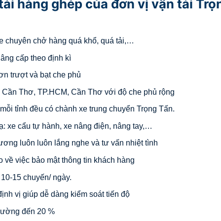
tải hàng ghép của đơn vị vận tải Trọ
 xe chuyên chở hàng quá khổ, quá tải,…
âng cấp theo định kì
ơn trượt và bạt che phủ
, Cần Thơ, TP.HCM, Cần Thơ với độ che phủ rộng
ại mỗi tỉnh đều có chành xe trung chuyển Trọng Tấn.
ạ: xe cẩu tự hành, xe nâng điện, nâng tay,…
hương luôn luôn lắng nghe và tư vấn nhiệt tình
o về việc bảo mật thông tin khách hàng
ừ 10-15 chuyến/ ngày.
định vị giúp dễ dàng kiểm soát tiến độ
trường đến 20 %