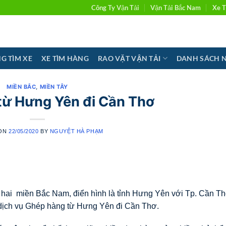
Công Ty Vận Tải
Vận Tải Bắc Nam
Xe T
G TÌM XE
XE TÌM HÀNG
RAO VẶT VẬN TẢI
DANH SÁCH 
MIỀN BẮC
,
MIỀN TÂY
từ Hưng Yên đi Cần Thơ
 ON
22/05/2020
BY
NGUYỆT HÀ PHẠM
 hai miền Bắc Nam, điển hình là tỉnh Hưng Yên với Tp. Cần Th
 dịch vụ Ghép hàng từ Hưng Yên đi Cần Thơ.