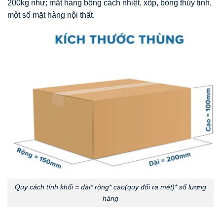
200kg như; mặt hàng bông cách nhiệt, xốp, bông thủy tinh,
một số mặt hàng nội thất.
Quy cách tính khối = dài* rộng* cao(quy đổi ra mét)* số lượng
hàng