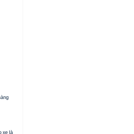
hàng
 xe là