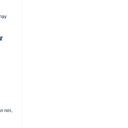
hạy
ừ
n nơi,