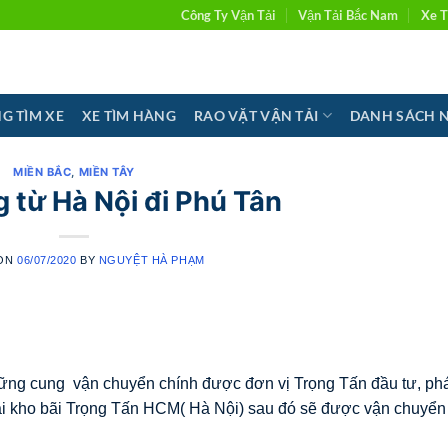
Công Ty Vận Tải
Vận Tải Bắc Nam
Xe T
G TÌM XE
XE TÌM HÀNG
RAO VẶT VẬN TẢI
DANH SÁCH 
MIỀN BẮC
,
MIỀN TÂY
 từ Hà Nội đi Phú Tân
 ON
06/07/2020
BY
NGUYỆT HÀ PHẠM
ững cung vận chuyển chính được đơn vị Trọng Tấn đầu tư, phát
tại kho bãi Trọng Tấn HCM( Hà Nội) sau đó sẽ được vận chuyển