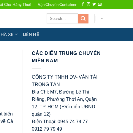
ải Chở Hàng Thuê
Vận Chuyển Container
-
NHÀ XE
LIÊN HỆ
CÁC ĐIỂM TRUNG CHUYỂN
MIỀN NAM
CÔNG TY TNHH DV- VẬN TẢI
TRỌNG TẤN
Địa Chỉ: M7, Đường Lê Thị
Riêng, Phường Thới An, Quận
12. TP. HCM ( Đối diện UBND
 triển
quận 12)
 về Cà
Điện Thoại: 0945 74 74 77 –
0912 79 79 49