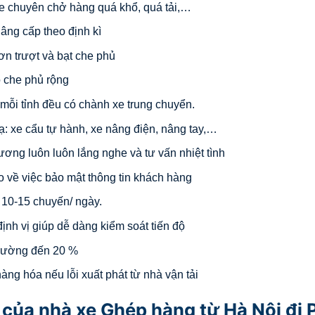
 xe chuyên chở hàng quá khổ, quá tải,…
âng cấp theo định kì
ơn trượt và bạt che phủ
ộ che phủ rộng
i mỗi tỉnh đều có chành xe trung chuyển.
ạ: xe cẩu tự hành, xe nâng điện, nâng tay,…
hương luôn luôn lắng nghe và tư vấn nhiệt tình
o về việc bảo mật thông tin khách hàng
ừ 10-15 chuyến/ ngày.
định vị giúp dễ dàng kiểm soát tiến độ
trường đến 20 %
ng hóa nếu lỗi xuất phát từ nhà vận tải
của nhà xe Ghép hàng từ Hà Nội đi 