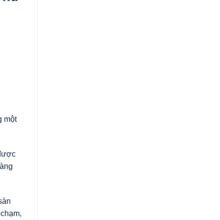
g một
 được
hàng
sàn
 chạm,