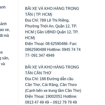
oanh
BÃI XE VÀ KHO HÀNG TRỌNG
TẤN ( TP. HCM)
Địa Chỉ: 789 Lê Thị Riêng,
thành
Phường Thới An, Quận 12, TP.
ao xe,
HCM ( Gần UBND Quận 12, TP.
hất mà
HCM)
Điện Thoại: 08 62590486- Fax:
0862590488 Hottline: 0945 74 74
óa
77- 091 347 4949
g sản,
 và
BÃI XE VÀ KHO HÀNG TRỌNG
TẤN CẦN THƠ
Địa Chỉ: 188 Đường dẫn cầu
Cần Thơ, Cái Răng, Cần Thơo
(Cạnh bến xe trung tâm Cần Thơ)
Điện Thoại: 19002051 Hottline:
0913 47 49 49 – 0912 79 79 49