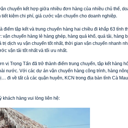
ận chuyển kết hợp giữa nhiều đơn hàng của nhiều chủ thể, d
tiết kiệm chi phí, giá cước vận chuyển cho doanh nghiệp.
à điểm tập kết và trung chuyển hàng hai chiều đi khắp 63 tỉnh 
 vận chuyển hàng lẻ hàng ghép, hàng quá khổ, quá tải, hàng b
trị dịch vụ vận chuyển tốt nhất, thời gian vận chuyển nhanh n
 vận tải tốt nhất và tối ưu nhất.
 vị Trọng Tấn đã trở thành điểm trung chuyển, tập kết hàng h
goài nước. Với các dự án vận chuyển hàng công trình, hàng nôn
ị… đi về tất cả các quận huyên, KCN trong địa bàn tỉnh Cà Mau
 khách hàng vui lòng liên hệ: