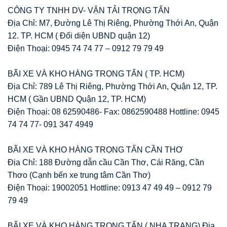
CÔNG TY TNHH DV- VẬN TẢI TRỌNG TẤN
Địa Chỉ: M7, Đường Lê Thị Riêng, Phường Thới An, Quận
12. TP. HCM ( Đối diện UBND quận 12)
Điện Thoại: 0945 74 74 77 – 0912 79 79 49
BÃI XE VÀ KHO HÀNG TRỌNG TẤN ( TP. HCM)
Địa Chỉ: 789 Lê Thị Riêng, Phường Thới An, Quận 12, TP.
HCM ( Gần UBND Quận 12, TP. HCM)
Điện Thoại: 08 62590486- Fax: 0862590488 Hottline: 0945
74 74 77- 091 347 4949
BÃI XE VÀ KHO HÀNG TRỌNG TẤN CẦN THƠ
Địa Chỉ: 188 Đường dẫn cầu Cần Thơ, Cái Răng, Cần
Thơo (Cạnh bến xe trung tâm Cần Thơ)
Điện Thoại: 19002051 Hottline: 0913 47 49 49 – 0912 79
79 49
BÃI XE VÀ KHO HÀNG TRỌNG TẤN ( NHA TRANG) Địa