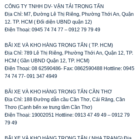
CÔNG TY TNHH DV- VẬN TẢI TRỌNG TẤN
Địa Chỉ: M7, Đường Lê Thị Riêng, Phường Thới An, Quận
12. TP. HCM ( Đối diện UBND quận 12)
Điện Thoại: 0945 74 74 77 – 0912 79 79 49
BÃI XE VÀ KHO HÀNG TRỌNG TẤN ( TP. HCM)
Địa Chỉ: 789 Lê Thị Riêng, Phường Thới An, Quận 12, TP.
HCM ( Gần UBND Quận 12, TP. HCM)
Điện Thoại: 08 62590486- Fax: 0862590488 Hottline: 0945
74 74 77- 091 347 4949
BÃI XE VÀ KHO HÀNG TRỌNG TẤN CẦN THƠ
Địa Chỉ: 188 Đường dẫn cầu Cần Thơ, Cái Răng, Cần
Thơo (Cạnh bến xe trung tâm Cần Thơ)
Điện Thoại: 19002051 Hottline: 0913 47 49 49 – 0912 79
79 49
BÃI XE VÀ KHO HÀNG TRỌNG TẤN ( NHA TRANG) Địa